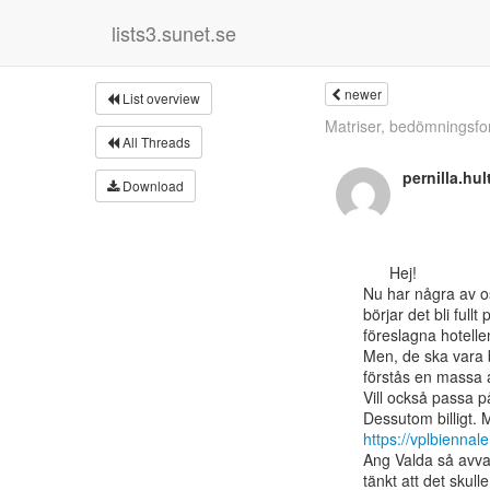
lists3.sunet.se
newer
List overview
Matriser, bedömningsfo
All Threads
pernilla.hu
Download
      Hej!

Nu har några av o
börjar det bli full
föreslagna hotellen 
Men, de ska vara b
förstås en massa an
Vill också passa på 
https://vplbiennal
Ang Valda så avva
tänkt att det skul