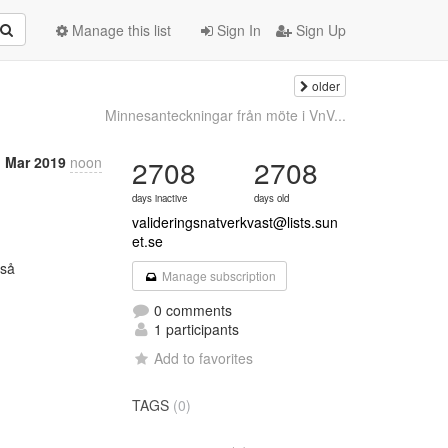
Manage this list
Sign In
Sign Up
older
Minnesanteckningar från möte i VnV...
 Mar 2019
noon
2708
2708
days inactive
days old
valideringsnatverkvast@lists.sun
et.se
så

Manage subscription
0 comments
1 participants
Add to favorites
TAGS
(0)