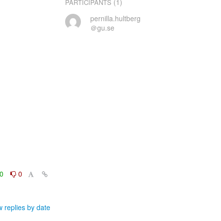
(1)
PARTICIPANTS
pernilla.hultberg
＠gu.se
0
0
 replies by date