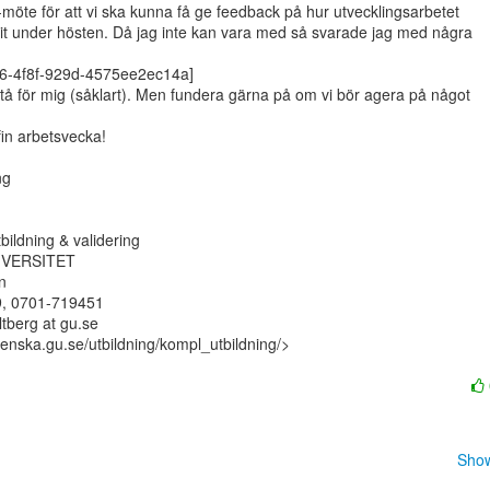
pe-möte för att vi ska kunna få ge feedback på hur utvecklingsarbetet

it under hösten. Då jag inte kan vara med så svarade jag med några

6-4f8f-929d-4575ee2ec14a]

tå för mig (såklart). Men fundera gärna på om vi bör agera på något

in arbetsvecka!

g

ildning & validering

VERSITET



, 0701-719451

ltberg at gu.se

enska.gu.se/utbildning/kompl_utbildning/>

Show