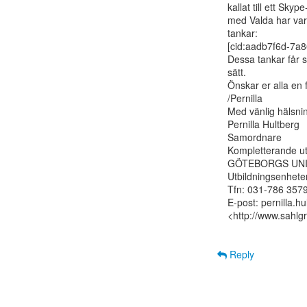
kallat till ett Sky
med Valda har var
tankar:

[cid:aadb7f6d-7a8
Dessa tankar får s
sätt.

Önskar er alla en f
/Pernilla

Med vänlig hälsnin
Pernilla Hultberg

Samordnare

Kompletterande utb
GÖTEBORGS UNI
Utbildningsenheten
Tfn: 031-786 3579
E-post: pernilla.hu
<http://www.sahlgr
Reply