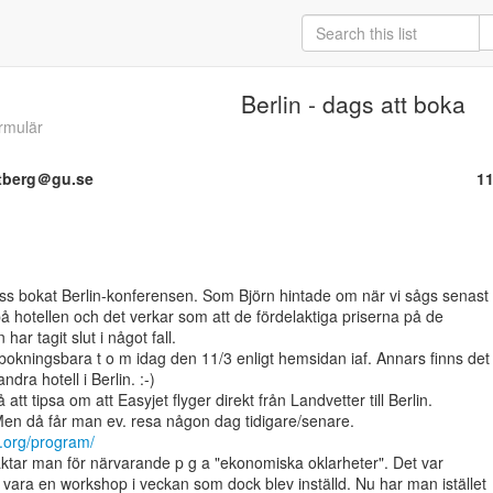
Berlin - dags att boka
rmulär
ltberg＠gu.se
11
ss bokat Berlin-konferensen. Som Björn hintade om när vi sågs senast 
t på hotellen och det verkar som att de fördelaktiga priserna på de

har tagit slut i något fall.

okningsbara t o m idag den 11/3 enligt hemsidan iaf. Annars finns det

dra hotell i Berlin. :-)

att tipsa om att Easyjet flyger direkt från Landvetter till Berlin.

e.org/program/
ktar man för närvarande p g a "ekonomiska oklarheter". Det var

le vara en workshop i veckan som dock blev inställd. Nu har man istället
