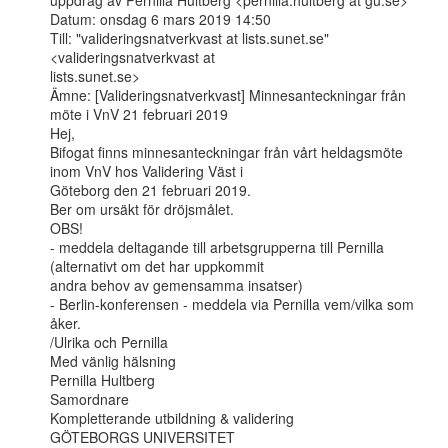
uppdrag av Pernilla Hultberg <pernilla.hultberg at gu.se>

Datum: onsdag 6 mars 2019 14:50

Till: "valideringsnatverkvast at lists.sunet.se" 
<valideringsnatverkvast at

lists.sunet.se>

Ämne: [Valideringsnatverkvast] Minnesanteckningar från 
möte i VnV 21 februari 2019

Hej,

Bifogat finns minnesanteckningar från vårt heldagsmöte 
inom VnV hos Validering Väst i

Göteborg den 21 februari 2019.

Ber om ursäkt för dröjsmålet.

OBS!

- meddela deltagande till arbetsgrupperna till Pernilla 
(alternativt om det har uppkommit

andra behov av gemensamma insatser)

- Berlin-konferensen - meddela via Pernilla vem/vilka som 
åker.

/Ulrika och Pernilla

Med vänlig hälsning

Pernilla Hultberg

Samordnare

Kompletterande utbildning & validering

GÖTEBORGS UNIVERSITET
