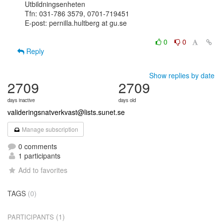
Utbildningsenheten

Tfn: 031-786 3579, 0701-719451

E-post: pernilla.hultberg at gu.se

0
0
Reply
Show replies by date
2709
2709
days inactive
days old
valideringsnatverkvast@lists.sunet.se
Manage subscription
0 comments
1 participants
Add to favorites
TAGS
(0)
(1)
PARTICIPANTS