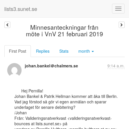
lists3.sunet.se
Minnesanteckningar från
möte i VnV 21 februari 2019
First Post
Replies
Stats
month
johan.bankel＠chalmers.se
9:14 a.m.
      Hej Pernilla!

Johan Bankel & Patrik Hellman kommer att åka till Berlin.

Vad jag förstod så gör vi egen anmälan och sparar 
underlaget för senare debitering?

/Johan

Från: Valideringsnatverkvast <valideringsnatverkvast-
bounces at lists.sunet.se> på
