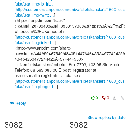
/uka/uka_img/fb_lil…
[
http://customers.anpdm.com/universitetskanslers/1603_cus
/uka/uka_img/twitte…
]

<http://tr.anpdm.com/track?
t=c&mid=20796498&uid=335819730&&&https%3A%2F%2Ft
witter.com%2FUKambetet>

[
http://customers.anpdm.com/universitetskanslers/1603_cus
/uka/uka_img/linked…
]

<http://www.anpdm.com/share-
newsletter/444A50467540/4840514476464A5A4A77424259
43/454250477244425A4374444559>

Universitetskanslersämbetet, Box 7703, 103 95 Stockholm

Telefon: 08-563 085 00 E-post: registrator at 
uka.se<mailto:registrator at uka.se>

[
http://customers.anpdm.com/universitetskanslers/1603_cus
/uka/uka_img/bage_l…
]

0
0
Reply
Show replies by date
3082
3082