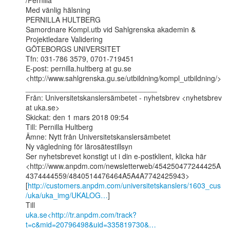
/Pernilla

Med vänlig hälsning

PERNILLA HULTBERG

Samordnare Kompl.utb vid Sahlgrenska akademin &

Projektledare Validering

GÖTEBORGS UNIVERSITET

Tfn: 031-786 3579, 0701-719451

E-post: pernilla.hultberg at gu.se

<http://www.sahlgrenska.gu.se/utbildning/kompl_utbildning/>

________________________________

Från: Universitetskanslersämbetet - nyhetsbrev <nyhetsbrev 
at uka.se>

Skickat: den 1 mars 2018 09:54

Till: Pernilla Hultberg

Ämne: Nytt från Universitetskanslersämbetet

Ny vägledning för lärosätestillsyn

Ser nyhetsbrevet konstigt ut i din e-postklient, klicka här

<http://www.anpdm.com/newsletterweb/454250477244425A
4374444559/4840514476464A5A4A7742425943>

[
http://customers.anpdm.com/universitetskanslers/1603_cus
/uka/uka_img/UKALOG…
]

uka.se<http://tr.anpdm.com/track?
t=c&mid=20796498&uid=335819730&…