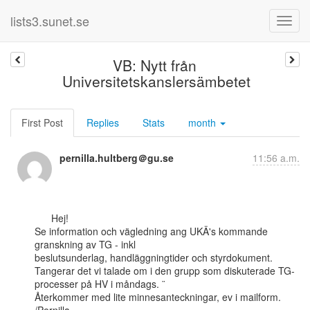
lists3.sunet.se
VB: Nytt från
Universitetskanslersämbetet
First Post
Replies
Stats
month
pernilla.hultberg＠gu.se
11:56 a.m.
      Hej!

Se information och vägledning ang UKÄ's kommande 
granskning av TG - inkl

beslutsunderlag, handläggningtider och styrdokument.

Tangerar det vi talade om i den grupp som diskuterade TG-
processer på HV i måndags. ¨

Återkommer med lite minnesanteckningar, ev i mailform.
