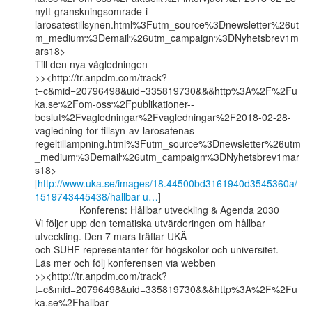
nytt-granskningsomrade-i-
larosatestillsynen.html%3Futm_source%3Dnewsletter%26ut
m_medium%3Demail%26utm_campaign%3DNyhetsbrev1m
ars18>

Till den nya vägledningen

>><http://tr.anpdm.com/track?
t=c&mid=20796498&uid=335819730&&&http%3A%2F%2Fu
ka.se%2Fom-oss%2Fpublikationer--
beslut%2Fvagledningar%2Fvagledningar%2F2018-02-28-
vagledning-for-tillsyn-av-larosatenas-
regeltillampning.html%3Futm_source%3Dnewsletter%26utm
_medium%3Demail%26utm_campaign%3DNyhetsbrev1mar
s18>

[
http://www.uka.se/images/18.44500bd3161940d3545360a/
1519743445438/hallbar-u…
]

                Konferens: Hållbar utveckling & Agenda 2030

Vi följer upp den tematiska utvärderingen om hållbar 
utveckling. Den 7 mars träffar UKÄ

och SUHF representanter för högskolor och universitet.

Läs mer och följ konferensen via webben

>><http://tr.anpdm.com/track?
t=c&mid=20796498&uid=335819730&&&http%3A%2F%2Fu
ka.se%2Fhallbar-