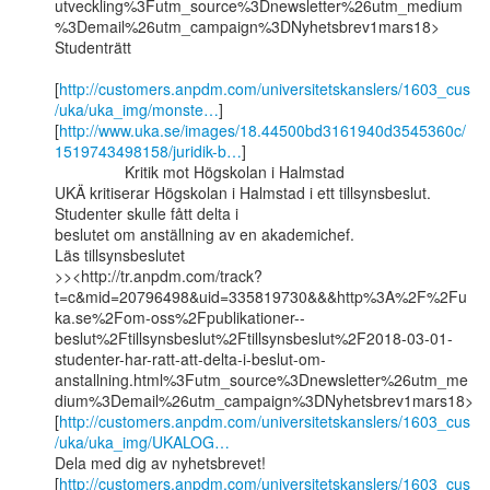
utveckling%3Futm_source%3Dnewsletter%26utm_medium
%3Demail%26utm_campaign%3DNyhetsbrev1mars18>

Studenträtt

[
http://customers.anpdm.com/universitetskanslers/1603_cus
/uka/uka_img/monste…
]

[
http://www.uka.se/images/18.44500bd3161940d3545360c/
1519743498158/juridik-b…
]

                Kritik mot Högskolan i Halmstad

UKÄ kritiserar Högskolan i Halmstad i ett tillsynsbeslut. 
Studenter skulle fått delta i

beslutet om anställning av en akademichef.

Läs tillsynsbeslutet

>><http://tr.anpdm.com/track?
t=c&mid=20796498&uid=335819730&&&http%3A%2F%2Fu
ka.se%2Fom-oss%2Fpublikationer--
beslut%2Ftillsynsbeslut%2Ftillsynsbeslut%2F2018-03-01-
studenter-har-ratt-att-delta-i-beslut-om-
anstallning.html%3Futm_source%3Dnewsletter%26utm_me
dium%3Demail%26utm_campaign%3DNyhetsbrev1mars18>

[
http://customers.anpdm.com/universitetskanslers/1603_cus
/uka/uka_img/UKALOG…
Dela med dig av nyhetsbrevet!

[
http://customers.anpdm.com/universitetskanslers/1603_cus