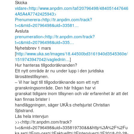
Skicka 
vidare<http://www.anpdm.com/taf/20796498/484051447646
4A5A4A7742425943>
Prenumerera<http://tr.anpdm.com/track?
t=c&mid=20796498&uid=33581…
prenumeration<http://tr.anpdm.com/track?
t=c&mid=20796498&uid=335…
Nyhetsbrev 1 mars

[
http://www.uka.se/images/18.44500bd3161940d3545360e/
1519743947042/vaglednin…
]

Hur hanteras tillgodoräknanden?

Ett nytt område är nu under lupp i den juridiska 
lärosätestillsynen.

– Vi har lagt till tillgodoräknande som ett nytt 
granskningsområde. Den här frågan har vi

granskat tidigare inom tillsynen och vår erfarenhet är att det 
kan finnas brister i

handläggningen, säger UKÄ:s chefsjurist Christian 
Sjöstrand.

Läs hela intervjun

>><http://tr.anpdm.com/track?
t=c&mid=20796498&uid=335819730&&&http%3A%2F%2Fu
ka.se%2Fom-oss%2Faktuellt%2Fintervjuer%2F2018-02-28-