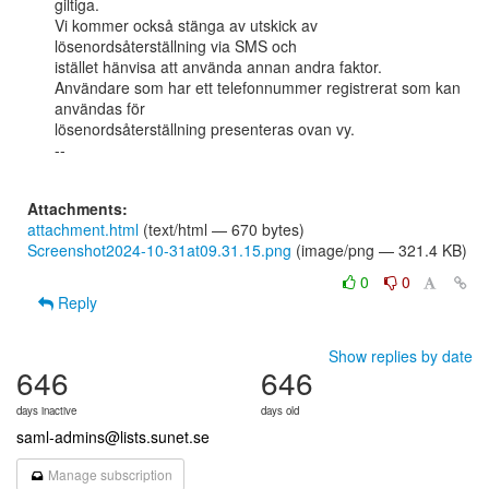
giltiga.

Vi kommer också stänga av utskick av 
lösenordsåterställning via SMS och

istället hänvisa att använda annan andra faktor.

Användare som har ett telefonnummer registrerat som kan 
användas för

lösenordsåterställning presenteras ovan vy.

--

Attachments:
attachment.html
(text/html — 670 bytes)
Screenshot2024-10-31at09.31.15.png
(image/png — 321.4 KB)
0
0
Reply
Show replies by date
646
646
days inactive
days old
saml-admins@lists.sunet.se
Manage subscription