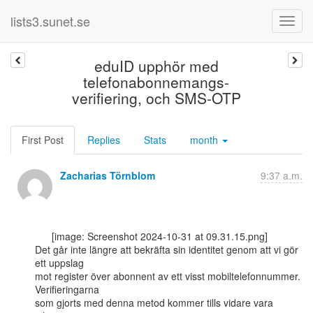
lists3.sunet.se
eduID upphör med
telefonabonnemangs-
verifiering, och SMS-OTP
First Post
Replies
Stats
month
Zacharias Törnblom
9:37 a.m.
      [image: Screenshot 2024-10-31 at 09.31.15.png]

Det går inte längre att bekräfta sin identitet genom att vi gör 
ett uppslag

mot register över abonnent av ett visst mobiltelefonnummer. 
Verifieringarna

som gjorts med denna metod kommer tills vidare vara 