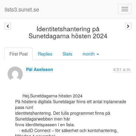
lists3.sunet.se
Identitetshantering på
Sunetdagarna hösten 2024
First Post
Replies
Stats
month
Pål Axelsson
4:01 a.m.
      Hej,Sunetdagarna hösten 2024

På höstens digitala Sunetdagar finns ett antal inplanerade 
pass runt

identitetshantering. Det fulla programmet finns på 
Sunetdagarwebben men här

finns identitetspassen i en lista.

   - eduID Connect – för säkerhet och kontohantering, 