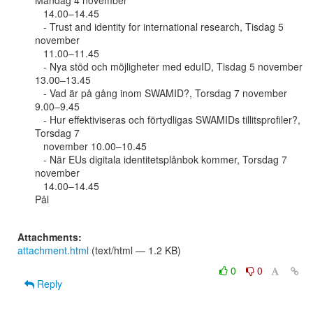
Måndag 4 november

   14.00–14.45

   - Trust and identity for international research, Tisdag 5 
november

   11.00–11.45

   - Nya stöd och möjligheter med eduID, Tisdag 5 november 
13.00–13.45

   - Vad är på gång inom SWAMID?, Torsdag 7 november 
9.00–9.45

   - Hur effektiviseras och förtydligas SWAMIDs tillitsprofiler?, 
Torsdag 7

   november 10.00–10.45

   - När EUs digitala identitetsplånbok kommer, Torsdag 7 
november

   14.00–14.45

Pål

Attachments:
attachment.html
(text/html — 1.2 KB)
0
0
Reply