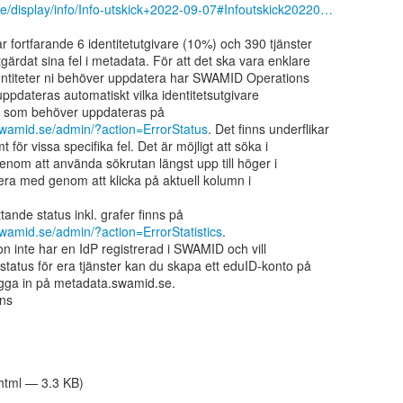
.se/display/info/Info-utskick+2022-09-07#Infoutskick20220…
 fortfarande 6 identitetutgivare (10%) och 390 tjänster

gärdat sina fel i metadata. För att det ska vara enklare

a entiteter ni behöver uppdatera har SWAMID Operations

uppdateras automatiskt vilka identitetsutgivare

swamid.se/admin/?action=ErrorStatus
. Det finns underflikar

 för vissa specifika fel. Det är möjligt att söka i

genom att använda sökrutan längst upp till höger i

era med genom att klicka på aktuell kolumn i

swamid.se/admin/?action=ErrorStatistics
.

n inte har en IdP registrerad i SWAMID och vill

 status för era tjänster kan du skapa ett eduID-konto på

ogga in på metadata.swamid.se.

s

/html — 3.3 KB)