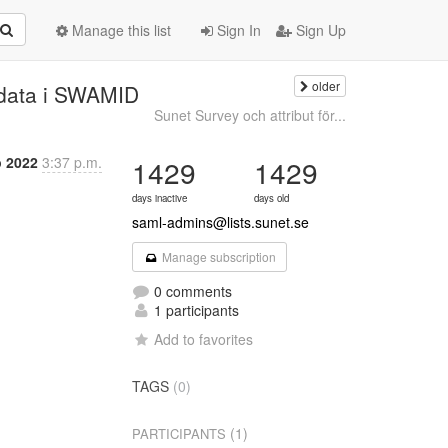
Manage this list
Sign In
Sign Up
older
adata i SWAMID
Sunet Survey och attribut för...
p 2022
3:37 p.m.
1429
1429
days inactive
days old
saml-admins@lists.sunet.se
Manage subscription
0 comments
1 participants
Add to favorites
TAGS
(0)
(1)
PARTICIPANTS