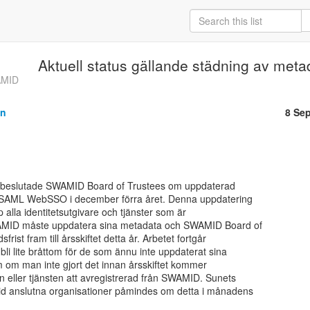
Aktuell status gällande städning av met
WAMID
on
8 Se
å beslutade SWAMID Board of Trustees om uppdaterad

ör SAML WebSSO i december förra året. Denna uppdatering

ip alla identitetsutgivare och tjänster som är

WAMID måste uppdatera sina metadata och SWAMID Board of

frist fram till årsskiftet detta år. Arbetet fortgår

bli lite bråttom för de som ännu inte uppdaterat sina

 om man inte gjort det innan årsskiftet kommer

en eller tjänsten att avregistrerad från SWAMID. Sunets

id anslutna organisationer påmindes om detta i månadens
