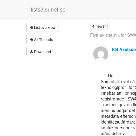
lists3.sunet.se
newer
List overview
Flytt av statistik för S
All Threads
Pål Axelss
Download
      Hej,

Som ni alla vet s
teknologiprofil f
innebär att i princ
registrerade i S
Trustees gav en tids
men nu börjar det 
metadata eftersom
identitetsutfärdar
kontaktpersoner v