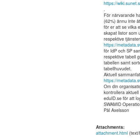
https://wiki.sunet
.

För närvarande har
(62%) ännu inte åt
för er att se vilk
skapat listor som 
https://metadata.
för IdP och SP samt
respektive tabell 
tabellen samt sort
tabellhuvudet.

https://metadata.
Om din organisatio
kontrollera aktuell
eduID.se för att l
SWAMID Operation
Pål Axelsson

Attachments:
attachment.html
(text