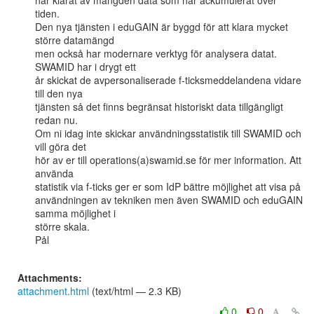
har klarat av mängden data som har ackumulerat över 
tiden.

Den nya tjänsten i eduGAIN är byggd för att klara mycket 
större datamängd

men också har modernare verktyg för analysera datat. 
SWAMID har i drygt ett

år skickat de avpersonaliserade f-ticksmeddelandena vidare 
till den nya

tjänsten så det finns begränsat historiskt data tillgängligt 
redan nu.

Om ni idag inte skickar användningsstatistik till SWAMID och 
vill göra det

hör av er till operations(a)swamid.se för mer information. Att 
använda

statistik via f-ticks ger er som IdP bättre möjlighet att visa på

användningen av tekniken men även SWAMID och eduGAIN 
samma möjlighet i

större skala.

Pål

Attachments:
attachment.html
(text/html — 2.3 KB)
0
0