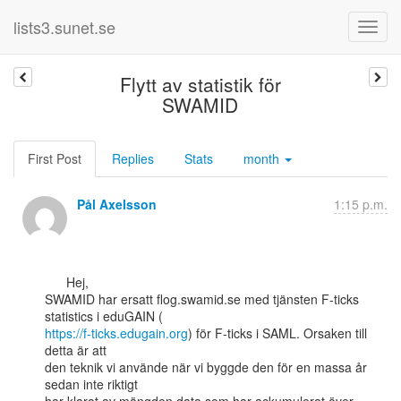
lists3.sunet.se
Flytt av statistik för
SWAMID
First Post
Replies
Stats
month
Pål Axelsson
1:15 p.m.
      Hej,

SWAMID har ersatt flog.swamid.se med tjänsten F-ticks 
https://f-ticks.edugain.org
) för F-ticks i SAML. Orsaken till 
detta är att

den teknik vi använde när vi byggde den för en massa år 
sedan inte riktigt
