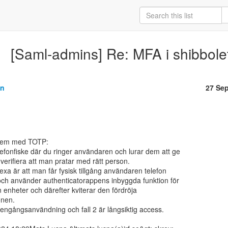
[Saml-admins] Re: MFA i shibbole
on
27 Se
blem med TOTP:

lefonfiske där du ringer användaren och lurar dem att ge

t verifiera att man pratar med rätt person.

exa är att man får fysisk tillgång användaren telefon

 och använder authenticatorappens inbyggda funktion för

n enheter och därefter kviterar den fördröja

nen.

n engångsanvändning och fall 2 är långsiktig access.
