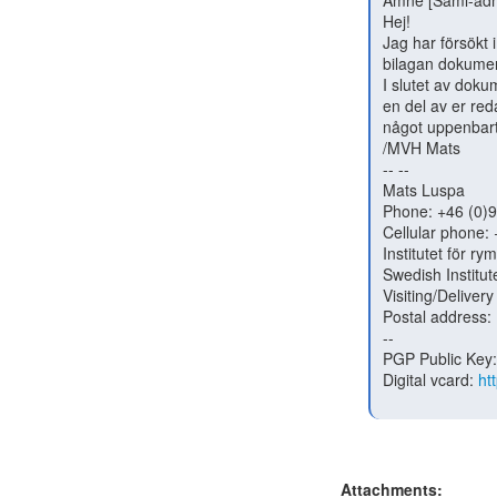
 Ämne [Saml-admins] MFA i shibboleth

 Hej!

 Jag har försökt implementera MFA i shibboleth med TOTP. Jag skickar i

 bilagan dokumentationen hur jag gjort.

 I slutet av dokumentationen ser ni problemet jag stöter på. Jag antar att

 en del av er redan implementerat MFA med lyckat resultat och kanske kan se

 något uppenbart fel i konfigurationen.

 /MVH Mats

 -- --

 Mats Luspa

 Phone: +46 (0)980 79 022

 Cellular phone: +46 (0)725813330

 Institutet för rymdfysik Fax: +46 (0)980 79 050

 Swedish Institute of Space Physics email: matsl(a)irf.se

 Visiting/Delivery address: Bengt Hultqvists väg 1, SE-981 92 Kiruna

 Postal address: Box 812, SE-981 28 Kiruna

 --

 PGP Public Key:
 Digital vcard: 
ht
Attachments: