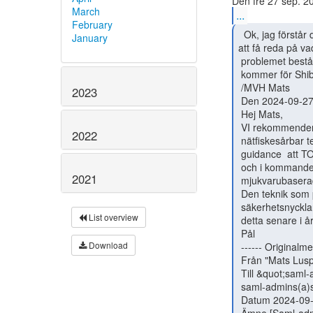
March
...
February
  Ok, jag förstår detta. Men det skulle varit intressant

January
att få reda på vad
 problemet består i. Men det är nog bäst att vänta med detta tills passkeys

 kommer för Shibboleth.

 /MVH Mats

2023
 Den 2024-09-27 kl. 16:32, skrev Pål Axelsson:

 Hej Mats,

 VI rekommenderar att inte införa TOTP som andra faktor eftersom det är en

2022
 nätfiskesårbar teknik. Vidare står det i nuvarande tillitsprofiler som

 guidance  att TOTP kommer att plockas bort som godkänd teknik under 2025

 och i kommande förslag om uppdatering av tillitsprofilerna att

2021
 mjukvarubaserad TOTP inte är tillåten efter årsskiftet 2025/26.

 Den teknik som primärt ersätter TOTP är passkeys och fysiska

 säkerhetsnycklar. Shibboleth Identty Provider kommer få officiellt stöd för

List overview
 detta senare i år om jag förstått konsortiet korrekt.

 Pål

Download
 ------ Originalmeddelande ------

 Från "Mats Luspa via Saml-admins" &lt;saml-admins(a)lists.sunet.se&gt;

 Till &quot;saml-admins(a)swamid.se&quot; &lt;saml-admins(a)swamid.se&gt; <

 saml-admins(a)swamid.se&gt;

 Datum 2024-09-27 15:19:35
