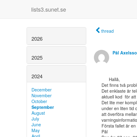
lists3.sunet.se
thread
2026
Pål Axelss
2025
2024
      Hallå,

Det finns två pro
December
Det enklaste är te
November
aktuell kod  för at
October
Det lite mer kompl
September
under en liten tid
August
att överföra mella
July
varningsinformatio
June
Första fallet är e
May
Pål

April