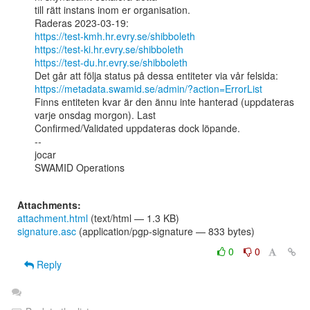
till rätt instans inom er organisation.

https://test-kmh.hr.evry.se/shibboleth
https://test-ki.hr.evry.se/shibboleth
https://test-du.hr.evry.se/shibboleth
https://metadata.swamid.se/admin/?action=ErrorList
Finns entiteten kvar är den ännu inte hanterad (uppdateras 
varje onsdag morgon). Last

Confirmed/Validated uppdateras dock löpande.

--

jocar

SWAMID Operations

Attachments:
attachment.html
(text/html — 1.3 KB)
signature.asc
(application/pgp-signature — 833 bytes)
0
0
Reply