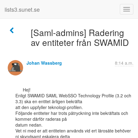
lists3.sunet.se
[Saml-admins] Radering
av entiteter från SWAMID
Johan Wassberg
8:14 a.m.
      Hej!

Enligt SWAMID SAML WebSSO Technology Profile (3.2 och 
3.3) ska en entitet årligen bekräfta

att den uppfyller teknologi-profilen.

Följande entiteter har trots påtryckning inte bekräftats och 
kommer därför raderas på

datum nedan.

Vet ni med er att entiteten används vid ert lärosäte behöver 
ni skyndsamt eskalera detta
