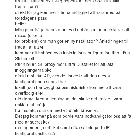
än att installera nytt. Jag hoppas att det är ok att ställa 
frågan såhär

direkt för jag kommer inte ha möjlighet att vara med på 
torsdagens pass

heller.

Min grundfråga handlar om vad det är som man riskerar att 
missa (eller få

för problem) om man gör en nyinstallation? Anledningen till 
frågan är att vi

kommer att behöva byta installationskonfiguration till att låta 
Shibboleth

IdP:n bli en SP-proxy mot EntraID istället för att låta 
inloggningarna ske

direkt mot vårt AD, och det innebär att den mesta 
konfigurationen som vi har

lokalt (och har byggt på oss historiskt) kommer att vara 
överflödig eller

utdaterad. Med anledning av det skulle det troligen vara 
enklare att börja

från scratch och då med v5 direkt tänker vi.

Det jag kommer på som borde vara nödvändigt för oss att få 
med är secret key

management, certifikat samt olika saltningar i IdP-
konfigurationsfiler så
