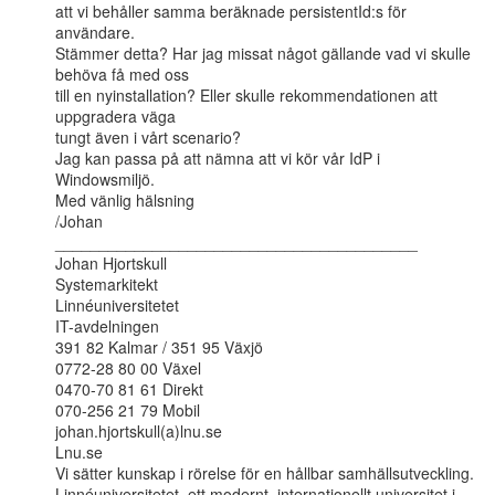
att vi behåller samma beräknade persistentId:s för 
användare.

Stämmer detta? Har jag missat något gällande vad vi skulle 
behöva få med oss

till en nyinstallation? Eller skulle rekommendationen att 
uppgradera väga

tungt även i vårt scenario?

Jag kan passa på att nämna att vi kör vår IdP i 
Windowsmiljö.

Med vänlig hälsning

/Johan

_________________________________________

Johan Hjortskull

Systemarkitekt

Linnéuniversitetet

IT-avdelningen

391 82 Kalmar / 351 95 Växjö

0772-28 80 00 Växel

0470-70 81 61 Direkt

070-256 21 79 Mobil

johan.hjortskull(a)lnu.se

Lnu.se

Vi sätter kunskap i rörelse för en hållbar samhällsutveckling.

Linnéuniversitetet  ett modernt, internationellt universitet i 