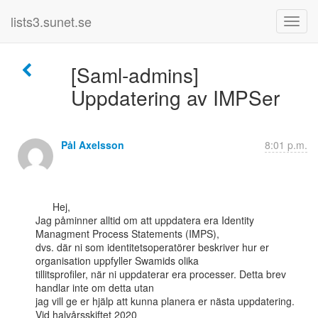
lists3.sunet.se
[Saml-admins]
Uppdatering av IMPSer
Pål Axelsson
8:01 p.m.
      Hej,

Jag påminner alltid om att uppdatera era Identity 
Managment Process Statements (IMPS),

dvs. där ni som identitetsoperatörer beskriver hur er 
organisation uppfyller Swamids olika

tillitsprofiler, när ni uppdaterar era processer. Detta brev 
handlar inte om detta utan

jag vill ge er hjälp att kunna planera er nästa uppdatering. 
Vid halvårsskiftet 2020
