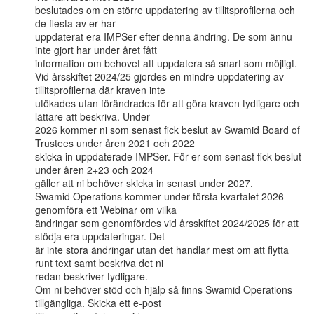
beslutades om en större uppdatering av tillitsprofilerna och 
de flesta av er har

uppdaterat era IMPSer efter denna ändring. De som ännu 
inte gjort har under året fått

information om behovet att uppdatera så snart som möjligt.

Vid årsskiftet 2024/25 gjordes en mindre uppdatering av 
tillitsprofilerna där kraven inte

utökades utan förändrades för att göra kraven tydligare och 
lättare att beskriva. Under

2026 kommer ni som senast fick beslut av Swamid Board of 
Trustees under åren 2021 och 2022

skicka in uppdaterade IMPSer. För er som senast fick beslut 
under åren 2+23 och 2024

gäller att ni behöver skicka in senast under 2027.

Swamid Operations kommer under första kvartalet 2026 
genomföra ett Webinar om vilka

ändringar som genomfördes vid årsskiftet 2024/2025 för att 
stödja era uppdateringar. Det

är inte stora ändringar utan det handlar mest om att flytta 
runt text samt beskriva det ni

redan beskriver tydligare.

Om ni behöver stöd och hjälp så finns Swamid Operations 
tillgängliga. Skicka ett e-post
