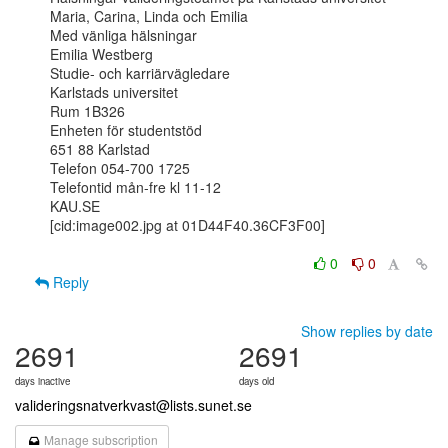
Maria, Carina, Linda och Emilia

Med vänliga hälsningar

Emilia Westberg

Studie- och karriärvägledare

Karlstads universitet

Rum 1B326

Enheten för studentstöd

651 88 Karlstad

Telefon 054-700 1725

Telefontid mån-fre kl 11-12

KAU.SE

[cid:image002.jpg at 01D44F40.36CF3F00]

0
0
Reply
Show replies by date
2691
2691
days inactive
days old
valideringsnatverkvast@lists.sunet.se
Manage subscription