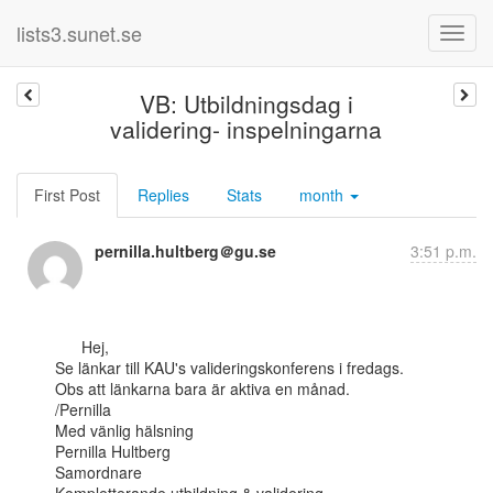
lists3.sunet.se
VB: Utbildningsdag i
validering- inspelningarna
First Post
Replies
Stats
month
pernilla.hultberg＠gu.se
3:51 p.m.
      Hej,

Se länkar till KAU's valideringskonferens i fredags.

Obs att länkarna bara är aktiva en månad.

/Pernilla

Med vänlig hälsning

Pernilla Hultberg

Samordnare
