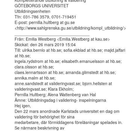
Kompletterande utbildning & validering

GÖTEBORGS UNIVERSITET

Utbildningsenheten

Tfn: 031-786 3579, 0701-719451

E-post: pernilla.hultberg at gu.se

<http://www.sahlgrenska.gu.se/utbildning/kompl_utbildning/>

________________________________

Från: Emilia Westberg <Emilia.Westberg at kau.se>

Skickat: den 26 mars 2019 15:04

Till: ulrika.bernlo at hb.se; sofia.ekblad at hb.se; majid.jaffari 
at hb.se;

ingela.rydstrom at hb.se; elisabeth.emanuelsson at hb.se; 
clara.olsson at hb.se;

claes.lennartsson at hb.se; amanda.glimstedt at hb.se; 
annika.malm at hb.se;

anne.sandstedt at valideringvast.se; bjorn.hellsten at 
valideringvast.se; Klara Ekholm;

Pernilla Hultberg; Alena Wattenberg van Hal

Ämne: Utbildningsdag i validering- inspelningarna

Hej igen,

Den 22 mars anordnade Karlstads universitet en dag om 
validering för behörighet för sina

medarbetare, där förmiddagens föreläsningar spelades in. 
Se närmare beskrivning av
