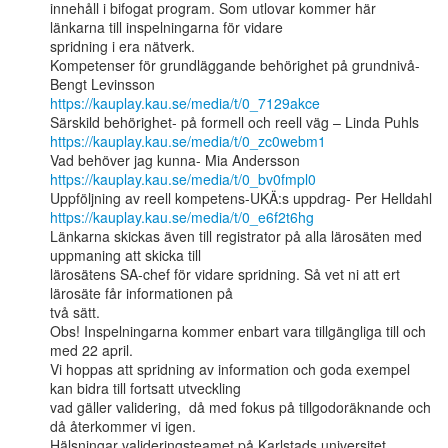
innehåll i bifogat program. Som utlovar kommer här 
länkarna till inspelningarna för vidare

spridning i era nätverk.

Kompetenser för grundläggande behörighet på grundnivå- 
https://kauplay.kau.se/media/t/0_7129akce
https://kauplay.kau.se/media/t/0_zc0webm1
https://kauplay.kau.se/media/t/0_bv0fmpl0
https://kauplay.kau.se/media/t/0_e6f2t6hg
Länkarna skickas även till registrator på alla lärosäten med 
uppmaning att skicka till

lärosätens SA-chef för vidare spridning. Så vet ni att ert 
lärosäte får informationen på

två sätt.

Obs! Inspelningarna kommer enbart vara tillgängliga till och 
med 22 april.

Vi hoppas att spridning av information och goda exempel 
kan bidra till fortsatt utveckling

vad gäller validering,  då med fokus på tillgodoräknande och 
då återkommer vi igen.

Hälsningar valideringsteamet på Karlstads universitet
