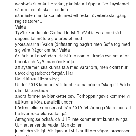
webb-diarium är lite svårt, går inte att öppna filer i systemet 
så om man önskar mer info

så måste man ta kontakt med ett redan överbelastat gäng 
registratorer...

Valda

Tyvärr kunde inte Carina Lindström/Valda vara med vid 
dagens tel-möte p g a arbetet med

yrkeslärarna i Valda (driftsättning pågår) men Sofia tog med 
sig våra frågor om hur Valda

är tänkt att användas. Helst inte som ett tredje system efter 
Ladok och NyA, man önskar ju

att systemen ska kunna tala med varandra, men oklart hur 
utvecklingsarbetet fortgår. Här

får vi tänka i flera steg;

Under 2018 kommer vi inte att kunna arbeta "skarpt" i Valda 
utan får använda

andra former av blanketter osv. Förhoppningsvis kommer vi 
att kunna köra parallellt under

hösten, eller som senast från 2019. Vi får nog räkna med att 
ha kvar reko-blanketten på

Antagning.se också, då UHR inte kommer att kunna tvinga 
U/H att använda Valda. Men det är

ju mindre viktigt. Viktigast att vi fixar till bra vägar, processer 