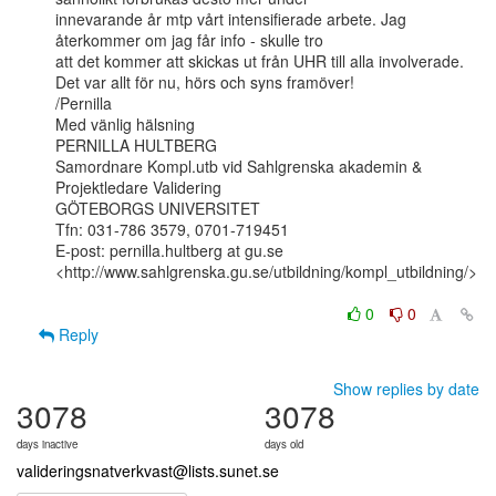
innevarande år mtp vårt intensifierade arbete. Jag 
återkommer om jag får info - skulle tro

att det kommer att skickas ut från UHR till alla involverade.

Det var allt för nu, hörs och syns framöver!

/Pernilla

Med vänlig hälsning

PERNILLA HULTBERG

Samordnare Kompl.utb vid Sahlgrenska akademin &

Projektledare Validering

GÖTEBORGS UNIVERSITET

Tfn: 031-786 3579, 0701-719451

E-post: pernilla.hultberg at gu.se

<http://www.sahlgrenska.gu.se/utbildning/kompl_utbildning/>

0
0
Reply
Show replies by date
3078
3078
days inactive
days old
valideringsnatverkvast@lists.sunet.se