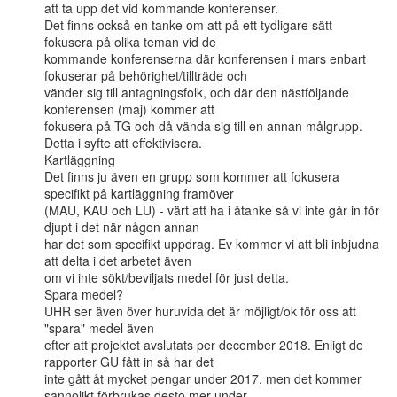
att ta upp det vid kommande konferenser.

Det finns också en tanke om att på ett tydligare sätt 
fokusera på olika teman vid de

kommande konferenserna där konferensen i mars enbart 
fokuserar på behörighet/tillträde och

vänder sig till antagningsfolk, och där den nästföljande 
konferensen (maj) kommer att

fokusera på TG och då vända sig till en annan målgrupp. 
Detta i syfte att effektivisera.

Kartläggning

Det finns ju även en grupp som kommer att fokusera 
specifikt på kartläggning framöver

(MAU, KAU och LU) - värt att ha i åtanke så vi inte går in för 
djupt i det när någon annan

har det som specifikt uppdrag. Ev kommer vi att bli inbjudna 
att delta i det arbetet även

om vi inte sökt/beviljats medel för just detta.

Spara medel?

UHR ser även över huruvida det är möjligt/ok för oss att 
"spara" medel även

efter att projektet avslutats per december 2018. Enligt de 
rapporter GU fått in så har det

inte gått åt mycket pengar under 2017, men det kommer 
sannolikt förbrukas desto mer under
