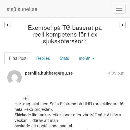
lists3.sunet.se
Exempel på TG baserat på
reell kompetens för t ex
sjuksköterskor?
First Post
Replies
Stats
month
pernilla.hultberg＠gu.se
4:03 p.m.
      Hej!

Har idag talat med Sofia Elfstrand på UHR (projektledare för 
hela Reko-projektet).

Skickade lite tankar/reflektioner efter vår träff på HV i förra 
veckan  - därav att man

önskade ett uppföljande samtal.
