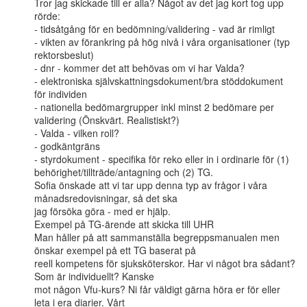
Tror jag skickade till er alla? Något av det jag kort tog upp 
rörde:

- tidsåtgång för en bedömning/validering - vad är rimligt

- vikten av förankring på hög nivå i våra organisationer (typ 
rektorsbeslut)

- dnr - kommer det att behövas om vi har Valda?

- elektroniska självskattningsdokument/bra stöddokument 
för individen

- nationella bedömargrupper inkl minst 2 bedömare per 
validering (Önskvärt. Realistiskt?)

- Valda - vilken roll?

- godkäntgräns

- styrdokument - specifika för reko eller in i ordinarie för (1)

behörighet/tillträde/antagning och (2) TG.

Sofia önskade att vi tar upp denna typ av frågor i våra 
månadsredovisningar, så det ska

jag försöka göra - med er hjälp.

Exempel på TG-ärende att skicka till UHR

Man håller på att sammanställa begreppsmanualen men 
önskar exempel på ett TG baserat på

reell kompetens för sjuksköterskor. Har vi något bra sådant? 
Som är individuellt? Kanske

mot någon Vfu-kurs? Ni får väldigt gärna höra er för eller 
leta i era diarier. Vårt
