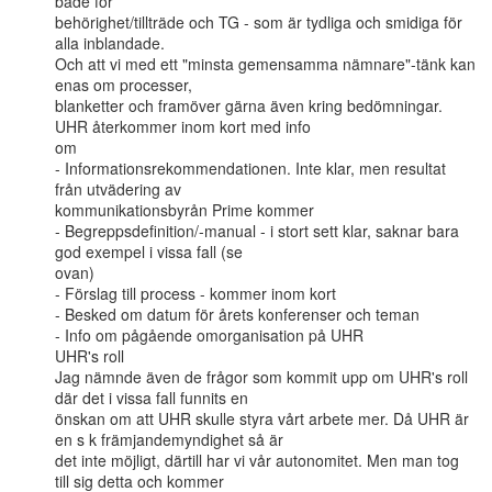
både för

behörighet/tillträde och TG - som är tydliga och smidiga för 
alla inblandade.

Och att vi med ett "minsta gemensamma nämnare"-tänk kan 
enas om processer,

blanketter och framöver gärna även kring bedömningar.

UHR återkommer inom kort med info

om

- Informationsrekommendationen. Inte klar, men resultat 
från utvädering av

kommunikationsbyrån Prime kommer

- Begreppsdefinition/-manual - i stort sett klar, saknar bara 
god exempel i vissa fall (se

ovan)

- Förslag till process - kommer inom kort

- Besked om datum för årets konferenser och teman

- Info om pågående omorganisation på UHR

UHR's roll

Jag nämnde även de frågor som kommit upp om UHR's roll 
där det i vissa fall funnits en

önskan om att UHR skulle styra vårt arbete mer. Då UHR är 
en s k främjandemyndighet så är

det inte möjligt, därtill har vi vår autonomitet. Men man tog 
till sig detta och kommer
