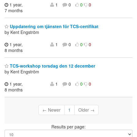
1 year,
1
0
0
0
7 months
Uppdatering om tjänsten för TCS-certifikat
by Kent Engström
1 year,
1
0
0
0
8 months
TCS-workshop torsdag den 12 december
by Kent Engström
1 year,
1
0
0
0
8 months
← Newer
1
Older →
Results per page: