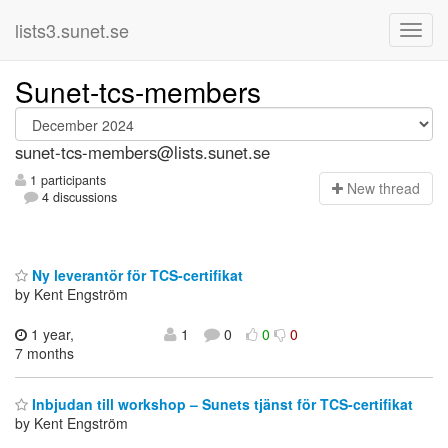
lists3.sunet.se
Sunet-tcs-members
sunet-tcs-members@lists.sunet.se
1 participants
N
ew thread
4 discussions
Ny leverantör för TCS-certifikat
by Kent Engström
1 year,
1
0
0
0
7 months
Inbjudan till workshop – Sunets tjänst för TCS-certifikat
by Kent Engström