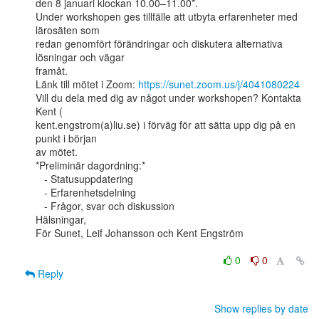
den 8 januari klockan 10.00–11.00*.

Under workshopen ges tillfälle att utbyta erfarenheter med 
lärosäten som

redan genomfört förändringar och diskutera alternativa 
lösningar och vägar

framåt.

Länk till mötet i Zoom: 
https://sunet.zoom.us/j/4041080224
Vill du dela med dig av något under workshopen? Kontakta 
Kent (

kent.engstrom(a)liu.se) i förväg för att sätta upp dig på en 
punkt i början

av mötet.

*Preliminär dagordning:*

   - Statusuppdatering

   - Erfarenhetsdelning

   - Frågor, svar och diskussion

Hälsningar,

För Sunet, Leif Johansson och Kent Engström

0
0
Reply
Show replies by date