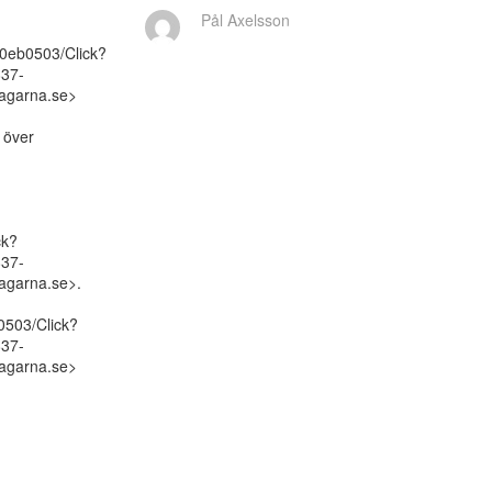
Pål Axelsson
d0eb0503/Click?
837-
garna.se>

över

ck?
837-
garna.se>.

0503/Click?
837-
garna.se>
