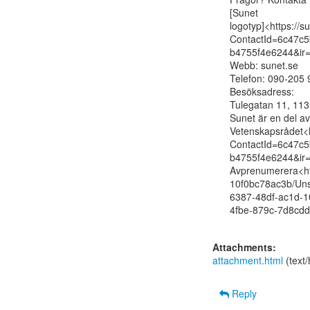
[Sunet

logotyp]<https://
ContactId=6c47c5
b4755f4e6244&ir=
Webb: sunet.se

Telefon: 090-205 9
Besöksadress:

Tulegatan 11, 113
Sunet är en del av

Vetenskapsrådet<
ContactId=6c47c5
b4755f4e6244&ir=
Avprenumerera<ht
10f0bc78ac3b/Un
6387-48df-ac1d-
4fbe-879c-7d8cdd
Attachments:
attachment.html
(text
Reply