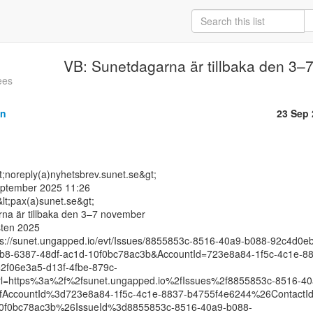
VB: Sunetdagarna är tillbaka den 3
ees
on
23 Sep
eptember 2025 11:26

&lt;pax(a)sunet.se&gt;

a är tillbaka den 3–7 november

ten 2025

s://sunet.ungapped.io/evt/Issues/8855853c-8516-40a9-b088-92c4d0eb
b8-6387-48df-ac1d-10f0bc78ac3b&AccountId=723e8a84-1f5c-4c1e-8
2f06e3a5-d13f-4fbe-879c-
l=https%3a%2f%2fsunet.ungapped.io%2fIssues%2f8855853c-8516-40
AccountId%3d723e8a84-1f5c-4c1e-8837-b4755f4e6244%26ContactI
10f0bc78ac3b%26IssueId%3d8855853c-8516-40a9-b088-