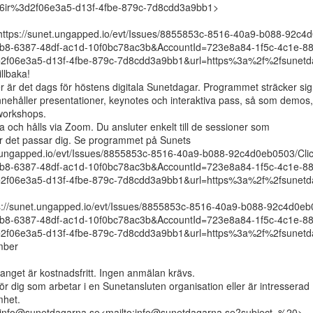
ir%3d2f06e3a5-d13f-4fbe-879c-7d8cdd3a9bb1>

https://sunet.ungapped.io/evt/Issues/8855853c-8516-40a9-b088-92c4
b8-6387-48df-ac1d-10f0bc78ac3b&AccountId=723e8a84-1f5c-4c1e-8
2f06e3a5-d13f-4fbe-879c-7d8cdd3a9bb1&url=https%3a%2f%2fsunetda
llbaka!

är det dags för höstens digitala Sunetdagar. Programmet sträcker sig 
nehåller presentationer, keynotes och interaktiva pass, så som demos,

workshops.

la och hålls via Zoom. Du ansluter enkelt till de sessioner som

är det passar dig. Se programmet på Sunets

t.ungapped.io/evt/Issues/8855853c-8516-40a9-b088-92c4d0eb0503/Cli
b8-6387-48df-ac1d-10f0bc78ac3b&AccountId=723e8a84-1f5c-4c1e-8
2f06e3a5-d13f-4fbe-879c-7d8cdd3a9bb1&url=https%3a%2f%2fsunetda
://sunet.ungapped.io/evt/Issues/8855853c-8516-40a9-b088-92c4d0eb
b8-6387-48df-ac1d-10f0bc78ac3b&AccountId=723e8a84-1f5c-4c1e-8
2f06e3a5-d13f-4fbe-879c-7d8cdd3a9bb1&url=https%3a%2f%2fsunetda
ber

get är kostnadsfritt. Ingen anmälan krävs.

r dig som arbetar i en Sunetansluten organisation eller är intresserad

het.

 info@sunetdagarna.se<mailto:info@sunetdagarna.se?subject=%20>
