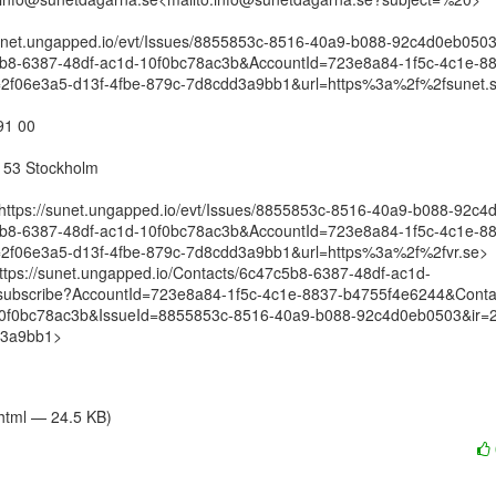
sunet.ungapped.io/evt/Issues/8855853c-8516-40a9-b088-92c4d0eb0503
b8-6387-48df-ac1d-10f0bc78ac3b&AccountId=723e8a84-1f5c-4c1e-8
2f06e3a5-d13f-4fbe-879c-7d8cdd3a9bb1&url=https%3a%2f%2fsunet.s
1 00

 53 Stockholm

https://sunet.ungapped.io/evt/Issues/8855853c-8516-40a9-b088-92c4
b8-6387-48df-ac1d-10f0bc78ac3b&AccountId=723e8a84-1f5c-4c1e-8
2f06e3a5-d13f-4fbe-879c-7d8cdd3a9bb1&url=https%3a%2f%2fvr.se>

tps://sunet.ungapped.io/Contacts/6c47c5b8-6387-48df-ac1d-
subscribe?AccountId=723e8a84-1f5c-4c1e-8837-b4755f4e6244&Conta
10f0bc78ac3b&IssueId=8855853c-8516-40a9-b088-92c4d0eb0503&ir=2
3a9bb1>

/html — 24.5 KB)