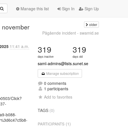
Manage this list
Sign In
Sign Up
older
–7 november
Pågående incident - swamid.se
 2025
11:41 a.m.
319
319
days inactive
days old
saml-admins@lists.sunet.se
Manage subscription
0 comments
1 participants
Add to favorites
0503/Click?
837-
TAGS
(0)
a9-b088-
d%3d6c47c5b8-
(1)
PARTICIPANTS