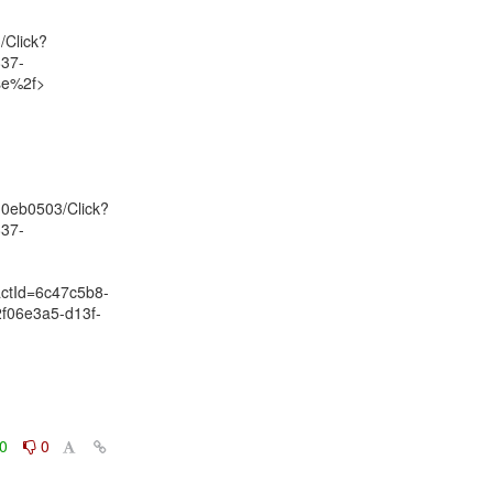
/Click?
837-
e%2f>

d0eb0503/Click?
837-
ctId=6c47c5b8-
f06e3a5-d13f-
0
0