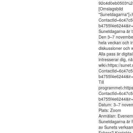
92c4d0eb0503%26
[Omslagsbild

"Sunetdagarna"]<
ContactId=6c47c5
b4755f4e6244&ir=
Sunetdagarna är ti
Den 3–7 november 
hela veckan och in
diskussioner och 
Alla pass är digita
intresserar dig, n
wiki<https://sune
ContactId=6c47c5
b4755f4e6244&ir=
Till

programmet<https
ContactId=6c47c5
b4755f4e6244&ir=
Datum: 3–7 novem
Plats: Zoom

Anmälan: Eveneman
Sunetdagarna är fö
av Sunets verksam
Frågor? Kontakta