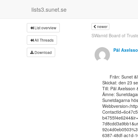
lists3.sunet.se
newer
List overview
SWamid Board of Trust
All Threads
Pål Axelss
Download
      Från: Sunet &lt;noreply(a)nyhetsbrev.sunet.se&gt;

Skickat: den 23 s
Till: Pål Axelsson 
Ämne: Sunetdagarn
Sunetdagarna hös
Webbversion<http
ContactId=6c47c5
b4755f4e6244&ir=
7d8cdd3a9bb1&ur
92c4d0eb0503%3f
6387-48df-ac1d-