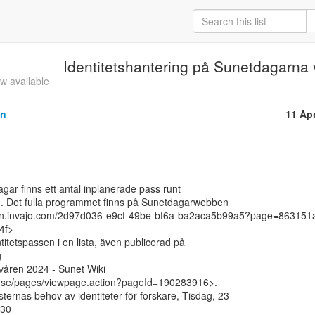
Identitetshantering på Sunetdagarna
w available
on
11 Ap
ar finns ett antal inplanerade pass runt

ng. Det fulla programmet finns på Sunetdagarwebben

ation.invajo.com/2d97d036-e9cf-49be-bf6a-ba2aca5b99a5?page=863151
f>

titetspassen i en lista, även publicerad på



åren 2024 - Sunet Wiki

et.se/pages/viewpage.action?pageId=190283916>.
