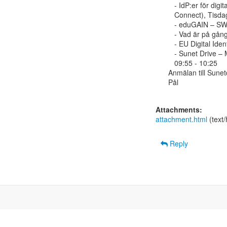
   - IdP:er för digitala nationella prov (huvudmanna-IdP:er, eduID

   Connect), Tisdag, 23 april, 15:40 - 16:10

   - eduGAIN – SWAMID utanför Sverige, Onsdag, 24 april, 11:25 - 12:00

   - Vad är på gång i SWAMID?, Onsdag, 24 april, 15:15 - 15:45

   - EU Digital Identity wallet (EUDIW), Onsdag, 24 april, 15:55 - 16:25

   - Sunet Drive – Multifaktorsautentisering på djupet, Torsdag, 25 april,

   09:55 - 10:25

Anmälan till Sunetd
Pål

Attachments:
attachment.html
(text
Reply