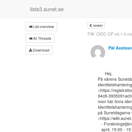
lists3.sunet.se
newer
List overview
FW: OIDC OP v4.1.0 no
All Threads
Pål Axelss
Download
      Hej,

På vårens Sunetdag
identitetshanteri
<https://registr
94c8-3935091ac04
men här finns iden
Identitetshantering
på Sunetdagarna v
<https://wiki.sun
   - Forskningstjänsternas behov av identiteter för forskare, Tisdag, 23

   april, 15:00 - 15:30
