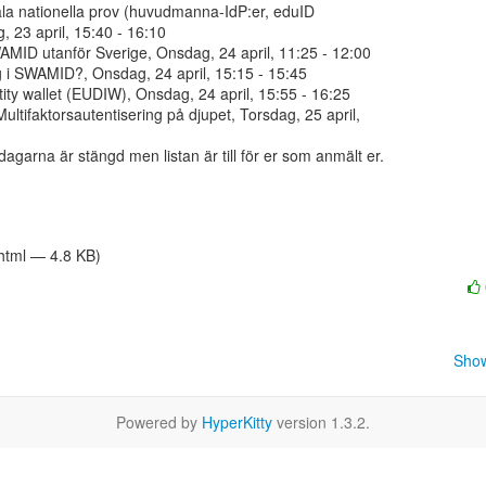
agarna är stängd men listan är till för er som anmält er.

/html — 4.8 KB)
Show
Powered by
HyperKitty
version 1.3.2.