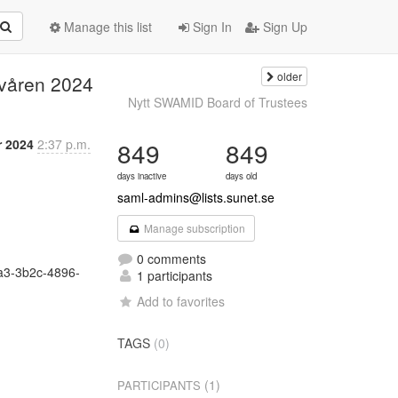
Manage this list
Sign In
Sign Up
older
 våren 2024
Nytt SWAMID Board of Trustees
r 2024
2:37 p.m.
849
849
days inactive
days old
saml-admins@lists.sunet.se
Manage subscription
0 comments
a3-3b2c-4896-
1 participants
Add to favorites
TAGS
(0)
(1)
PARTICIPANTS