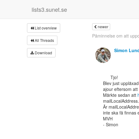
lists3.sunet.se
newer
List overview
Påminnelse om att uppd
All Threads
Simon Lun
Download
      Tjo!

Blev just uppläxad 
ajour eftersom att
Märkte sedan att 
mailLocalAddress.

Är mailLocalAddre
inte ska få finnas 
MVH

- Simon
