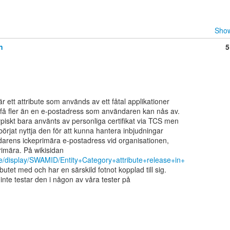
Show
n
5
 ett attribute som används av ett fåtal applikationer

få fler än en e-postadress som användaren kan nås av.

piskt bara använts av personliga certifikat via TCS men

rjat nyttja den för att kunna hantera inbjudningar

ndarens ickeprimära e-postadress vid organisationen,

.se/display/SWAMID/Entity+Category+attribute+release+in+
utet med och har en särskild fotnot kopplad till sig.

inte testar den i någon av våra tester på
