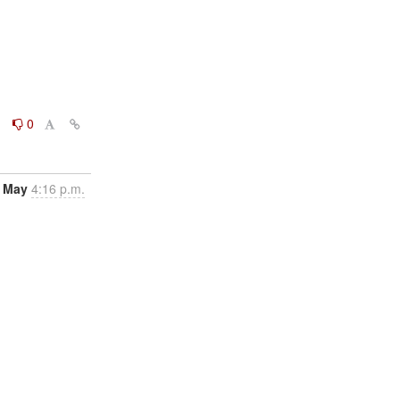
0
0
 May
4:16 p.m.