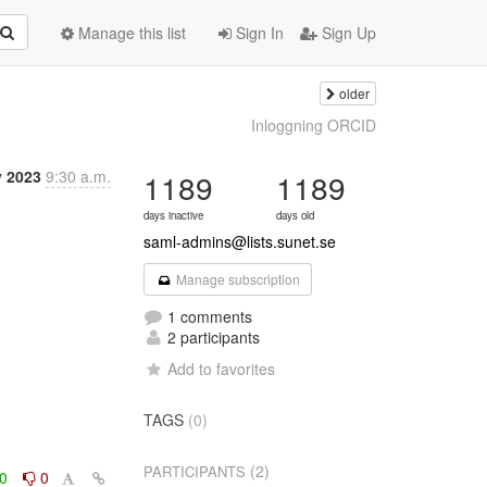
Manage this list
Sign In
Sign Up
older
Inloggning ORCID
 2023
9:30 a.m.
1189
1189
days inactive
days old
saml-admins@lists.sunet.se
Manage subscription
1 comments
2 participants
Add to favorites
TAGS
(0)
(2)
PARTICIPANTS
0
0