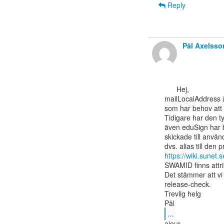
Reply
Pål Axelsso
      Hej,

mailLocalAddress är
som har behov att 
Tidigare har den ty
även eduSign har bö
skickade till anvä
https://wiki.sunet
SWAMID finns attrib
Det stämmer att vi 
release-check.

Trevlig helg

...