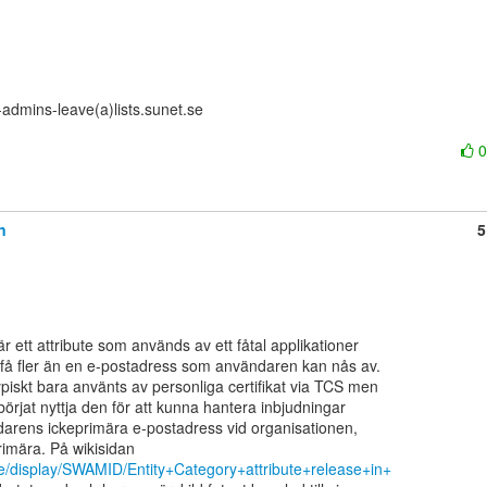
admins-leave(a)lists.sunet.se

n
5
 ett attribute som används av ett fåtal applikationer

få fler än en e-postadress som användaren kan nås av.

piskt bara använts av personliga certifikat via TCS men

rjat nyttja den för att kunna hantera inbjudningar

ndarens ickeprimära e-postadress vid organisationen,

.se/display/SWAMID/Entity+Category+attribute+release+in+