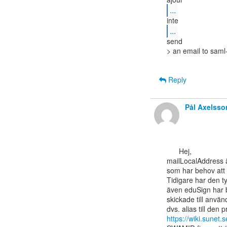
...
...
send

> an email to saml-
Reply
Pål Axelsso
      Hej,

mailLocalAddress är
som har behov att 
Tidigare har den ty
även eduSign har bö
skickade till anvä
https://wiki.sunet