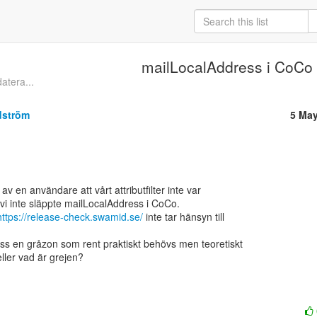
mailLocalAddress i CoCo
atera...
dström
5 May
av en användare att vårt attributfilter inte var

 vi inte släppte mailLocalAddress i CoCo.

https://release-check.swamid.se/
 inte tar hänsyn till

ss en gråzon som rent praktiskt behövs men teoretiskt

eller vad är grejen?
