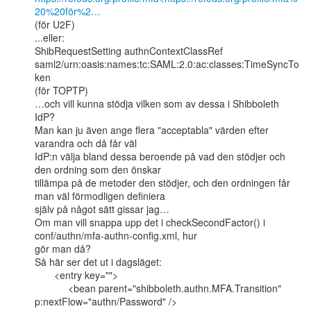
20%20för%2…
(för U2F)

...eller:

ShibRequestSetting authnContextClassRef

saml2/urn:oasis:names:tc:SAML:2.0:ac:classes:TimeSyncTo
ken

(för TOPTP)

…och vill kunna stödja vilken som av dessa i Shibboleth 
IdP?

Man kan ju även ange flera "acceptabla" värden efter 
varandra och då får väl

IdP:n välja bland dessa beroende på vad den stödjer och 
den ordning som den önskar

tillämpa på de metoder den stödjer, och den ordningen får 
man väl förmodligen definiera

själv på något sätt gissar jag…

Om man vill snappa upp det i checkSecondFactor() i 
conf/authn/mfa-authn-config.xml, hur

gör man då?

Så här ser det ut i dagsläget:

       <entry key="">

            <bean parent="shibboleth.authn.MFA.Transition"

p:nextFlow="authn/Password" />
