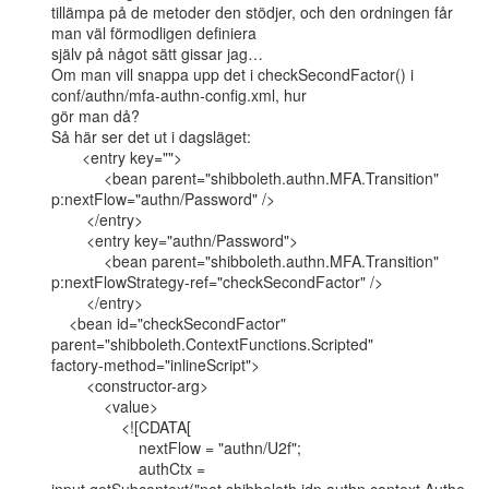
tillämpa på de metoder den stödjer, och den ordningen får 
man väl förmodligen definiera

själv på något sätt gissar jag…

Om man vill snappa upp det i checkSecondFactor() i 
conf/authn/mfa-authn-config.xml, hur

gör man då?

Så här ser det ut i dagsläget:

       <entry key="">

            <bean parent="shibboleth.authn.MFA.Transition"

p:nextFlow="authn/Password" />

        </entry>

        <entry key="authn/Password">

            <bean parent="shibboleth.authn.MFA.Transition"

p:nextFlowStrategy-ref="checkSecondFactor" />

        </entry>

    <bean id="checkSecondFactor"

parent="shibboleth.ContextFunctions.Scripted"

factory-method="inlineScript">

        <constructor-arg>

            <value>

                <![CDATA[

                    nextFlow = "authn/U2f";

                    authCtx =
