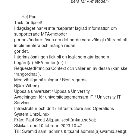
flera MFA-metoder?
      Hej Paul!

Tack för tipset!

I dagsläget har vi inte "separat" lagrad information om 
supporterade MFA-metoder

per användare, även om det borde vara väldigt rättframt att 
implementera och många redan

gör det.

Interimslösningen fick bli en logik som går igenom 
begärd(a) MFA-metod(er) i

RequestedPrincipalContext och väljer en av dessa (kan ske 
"rangordnat").

Med vänliga hälsningar / Best regards

Björn Wiberg

Uppsala universitet / Uppsala University

Avdelningen för universitetsgemensam IT / University IT 
Services

Infrastruktur och drift / Infrastructure and Operations

System Unix/Linux

Från: Paul Scott &lt;paul.scott(a)kau.se&gt;

Skickat: den 10 februari 2023 10:47

Till: Swamid saml-admins &lt;saml-admins(a)swamid.se&gt;
