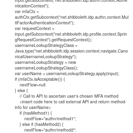
input.getSubcontext("net.shibboleth.idp.authn.context.Authe
nticationContext");

var mfaCtx =

authCtx.getSubcontext("net.shibboleth.idp.authn.context.Mul
tiFactorAuthenticationContext");

var requestContext =

input.getSubcontext("net.shibboleth.idp.profile.context.Sprin
gRequestContext").getRequestContext();

usernameLookupStrategyClass =

Java.type("net.shibboleth.idp.session.context.navigate.Cano
nicalUsernameLookupStrategy");

usernameLookupStrategy = new 
usernameLookupStrategyClass();

var userName = usernameLookupStrategy.apply(input);

if (mfaCtx.isAcceptable()) {

    nextFlow=null

} else {

    // Call to API to ascertain user's chosen MFA method

    <insert code here to call external API and return method-
info for userName>

    if (hasMethod1) {

        nextFlow="authn/method1";

    } else if (hasMethod2) {

        nextFlow="authn/method2";
