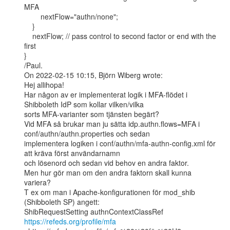
MFA

        nextFlow="authn/none";

    }

    nextFlow; // pass control to second factor or end with the 
first

}

/Paul.

On 2022-02-15 10:15, Björn Wiberg wrote:

Hej allihopa!

Har någon av er implementerat logik i MFA-flödet i 
Shibboleth IdP som kollar vilken/vilka

sorts MFA-varianter som tjänsten begärt?

Vid MFA så brukar man ju sätta idp.authn.flows=MFA i 
conf/authn/authn.properties och sedan

implementera logiken i conf/authn/mfa-authn-config.xml för 
att kräva först användarnamn

och lösenord och sedan vid behov en andra faktor.

Men hur gör man om den andra faktorn skall kunna 
variera?

T ex om man i Apache-konfigurationen för mod_shib 
(Shibboleth SP) angett:

ShibRequestSetting authnContextClassRef 
https://refeds.org/profile/mfa