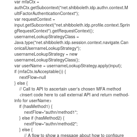
var mfaCtx =

authCtx.getSubcontext("net.shibboleth.idp.authn.context.M
ultiFactorAuthenticationContext");

var requestContext =

input.getSubcontext("net.shibboleth.idp.profile.context.Sprin
gRequestContext").getRequestContext();

usernameLookupStrategyClass =

Java.type("net.shibboleth.idp.session.context.navigate.Can
onicalUsernameLookupStrategy");

usernameLookupStrategy = new 
usernameLookupStrategyClass();

var userName = usernameLookupStrategy.apply(input);

if (mfaCtx.isAcceptable()) {

    nextFlow=null

} else {

    // Call to API to ascertain user's chosen MFA method

    <insert code here to call external API and return method-
info for userName>

    if (hasMethod1) {

        nextFlow="authn/method1";

    } else if (hasMethod2) {

        nextFlow="authn/method2";

    } else {

        // A flow to show a message about how to configure 