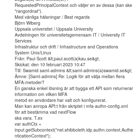
RequestedPrincipalContext och väljer en av dessa (kan ske 
"rangordnat").

Med vänliga hälsningar / Best regards

Björn Wiberg

Uppsala universitet / Uppsala University

Avdelningen för universitetsgemensam IT / University IT 
Services

Infrastruktur och drift / Infrastructure and Operations

System Unix/Linux

Från: Paul Scott &lt;paul.scott(a)kau.se&gt;

Skickat: den 10 februari 2023 10:47

Till: Swamid saml-admins &lt;saml-admins(a)swamid.se&gt;

Ämne: [Saml-admins] Re: Logik för att välja mellan flera 
MFA-metoder?

En ganska enkel lösning är att bygga ett API som returnerar 
information om vilken MFA

metod en användare har valt och konfigurerat.

Man kan anropa API:t från skriptet i mfa-authn-config.xml 
för att bestämma vad nextFlow

ska vara. T.ex

var authCtx =

input.getSubcontext("net.shibboleth.idp.authn.context.Authe
nticationContext");
