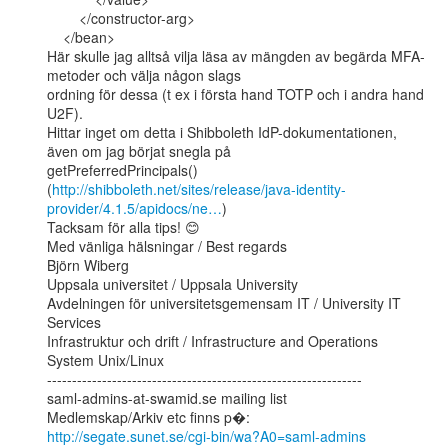
        </constructor-arg>

    </bean>

Här skulle jag alltså vilja läsa av mängden av begärda MFA-
metoder och välja någon slags

ordning för dessa (t ex i första hand TOTP och i andra hand 
U2F).

Hittar inget om detta i Shibboleth IdP-dokumentationen, 
även om jag börjat snegla på

getPreferredPrincipals()

(
http://shibboleth.net/sites/release/java-identity-
provider/4.1.5/apidocs/ne…
)

Tacksam för alla tips! 😊

Med vänliga hälsningar / Best regards

Björn Wiberg

Uppsala universitet / Uppsala University

Avdelningen för universitetsgemensam IT / University IT 
Services

Infrastruktur och drift / Infrastructure and Operations

System Unix/Linux

---------------------------------------------------------------

saml-admins-at-swamid.se mailing list

http://segate.sunet.se/cgi-bin/wa?A0=saml-admins