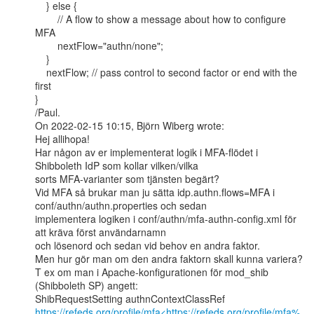
    } else {

        // A flow to show a message about how to configure 
MFA

        nextFlow="authn/none";

    }

    nextFlow; // pass control to second factor or end with the 
first

}

/Paul.

On 2022-02-15 10:15, Björn Wiberg wrote:

Hej allihopa!

Har någon av er implementerat logik i MFA-flödet i 
Shibboleth IdP som kollar vilken/vilka

sorts MFA-varianter som tjänsten begärt?

Vid MFA så brukar man ju sätta idp.authn.flows=MFA i 
conf/authn/authn.properties och sedan

implementera logiken i conf/authn/mfa-authn-config.xml för 
att kräva först användarnamn

och lösenord och sedan vid behov en andra faktor.

Men hur gör man om den andra faktorn skall kunna variera?

T ex om man i Apache-konfigurationen för mod_shib 
(Shibboleth SP) angett:

https://refeds.org/profile/mfa<https://refeds.org/profile/mfa%