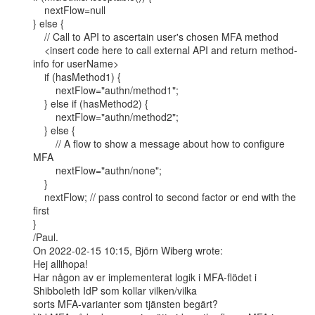
    nextFlow=null

} else {

    // Call to API to ascertain user's chosen MFA method

    <insert code here to call external API and return method-
info for userName>

    if (hasMethod1) {

        nextFlow="authn/method1";

    } else if (hasMethod2) {

        nextFlow="authn/method2";

    } else {

        // A flow to show a message about how to configure 
MFA

        nextFlow="authn/none";

    }

    nextFlow; // pass control to second factor or end with the 
first

}

/Paul.

On 2022-02-15 10:15, Björn Wiberg wrote:

Hej allihopa!

Har någon av er implementerat logik i MFA-flödet i 
Shibboleth IdP som kollar vilken/vilka

sorts MFA-varianter som tjänsten begärt?
