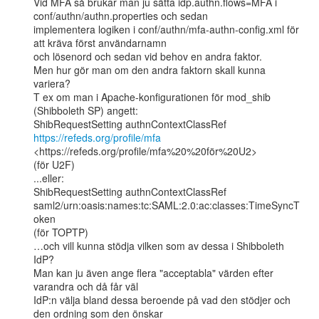
Vid MFA så brukar man ju sätta idp.authn.flows=MFA i 
conf/authn/authn.properties och sedan

implementera logiken i conf/authn/mfa-authn-config.xml för 
att kräva först användarnamn

och lösenord och sedan vid behov en andra faktor.

Men hur gör man om den andra faktorn skall kunna 
variera?

T ex om man i Apache-konfigurationen för mod_shib 
(Shibboleth SP) angett:

ShibRequestSetting authnContextClassRef 
https://refeds.org/profile/mfa
<https://refeds.org/profile/mfa%20%20för%20U2>

(för U2F)

...eller:

ShibRequestSetting authnContextClassRef

saml2/urn:oasis:names:tc:SAML:2.0:ac:classes:TimeSyncT
oken

(för TOPTP)

…och vill kunna stödja vilken som av dessa i Shibboleth 
IdP?

Man kan ju även ange flera "acceptabla" värden efter 
varandra och då får väl

IdP:n välja bland dessa beroende på vad den stödjer och 
den ordning som den önskar
