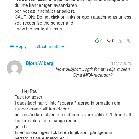
du inte känner igen avsändaren

och vet att innehållet är säkert.

CAUTION: Do not click on links or open attachments unless 
you recognise the sender and

know the content is safe.

0
0
Reply
attachments
Björn Wiberg
11:47 a.m.
New subject: Logik för att välja mellan
flera MFA-metoder?
      Hej Paul!

Tack för tipset!

I dagsläget har vi inte "separat" lagrad information om 
supporterade MFA-metoder

per användare, även om det borde vara väldigt rättframt att 
implementera och många redan

gör det.

Interimslösningen fick bli en logik som går igenom 
begärd(a) MFA-metod(er) i
