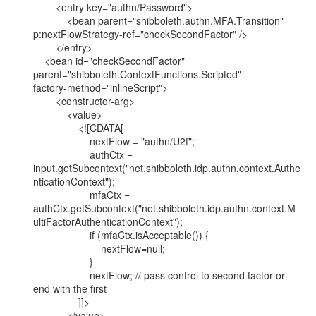
        <entry key="authn/Password">

            <bean parent="shibboleth.authn.MFA.Transition"

p:nextFlowStrategy-ref="checkSecondFactor" />

        </entry>

    <bean id="checkSecondFactor"

parent="shibboleth.ContextFunctions.Scripted"

factory-method="inlineScript">

        <constructor-arg>

            <value>

                <![CDATA[

                    nextFlow = "authn/U2f";

                    authCtx =

input.getSubcontext("net.shibboleth.idp.authn.context.Authe
nticationContext");

                    mfaCtx =

authCtx.getSubcontext("net.shibboleth.idp.authn.context.M
ultiFactorAuthenticationContext");

                    if (mfaCtx.isAcceptable()) {

                        nextFlow=null;

                    }

                    nextFlow; // pass control to second factor or 
end with the first

                ]]>

            </value>
