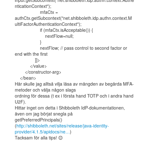
input.getSubcontext("net.shibboleth.idp.authn.context.Authe
nticationContext");

                    mfaCtx =

authCtx.getSubcontext("net.shibboleth.idp.authn.context.M
ultiFactorAuthenticationContext");

                    if (mfaCtx.isAcceptable()) {

                        nextFlow=null;

                    }

                    nextFlow; // pass control to second factor or 
end with the first

                ]]>

            </value>

        </constructor-arg>

    </bean>

Här skulle jag alltså vilja läsa av mängden av begärda MFA-
metoder och välja någon slags

ordning för dessa (t ex i första hand TOTP och i andra hand 
U2F).

Hittar inget om detta i Shibboleth IdP-dokumentationen, 
även om jag börjat snegla på

getPreferredPrincipals()

(
http://shibboleth.net/sites/release/java-identity-
provider/4.1.5/apidocs/ne…
)

Tacksam för alla tips! 😊
