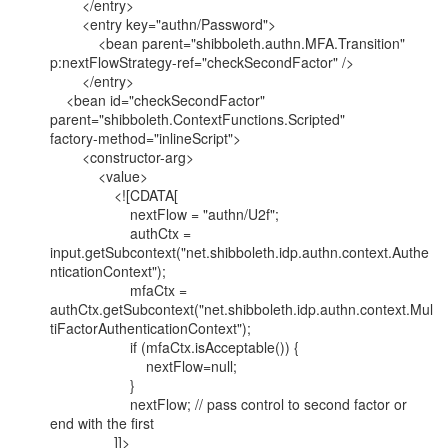
        </entry>

        <entry key="authn/Password">

            <bean parent="shibboleth.authn.MFA.Transition"

p:nextFlowStrategy-ref="checkSecondFactor" />

        </entry>

    <bean id="checkSecondFactor"

parent="shibboleth.ContextFunctions.Scripted"

factory-method="inlineScript">

        <constructor-arg>

            <value>

                <![CDATA[

                    nextFlow = "authn/U2f";

                    authCtx =

input.getSubcontext("net.shibboleth.idp.authn.context.Authe
nticationContext");

                    mfaCtx =

authCtx.getSubcontext("net.shibboleth.idp.authn.context.Mul
tiFactorAuthenticationContext");

                    if (mfaCtx.isAcceptable()) {

                        nextFlow=null;

                    }

                    nextFlow; // pass control to second factor or 
end with the first

                ]]>
