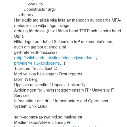
            </value>

        </constructor-arg>

    </bean>

Här skulle jag alltså vilja läsa av mängden av begärda MFA-
metoder och välja någon slags

ordning för dessa (t ex i första hand TOTP och i andra hand 
U2F).

Hittar inget om detta i Shibboleth IdP-dokumentationen, 
även om jag börjat snegla på

getPreferredPrincipals()

(
http://shibboleth.net/sites/release/java-identity-
provider/4.1.5/apidocs/ne…
)

Tacksam för alla tips! 😊

Med vänliga hälsningar / Best regards

Björn Wiberg

Uppsala universitet / Uppsala University

Avdelningen för universitetsgemensam IT / University IT 
Services

Infrastruktur och drift / Infrastructure and Operations

System Unix/Linux

---------------------------------------------------------------

saml-admins-at-swamid.se mailing list
