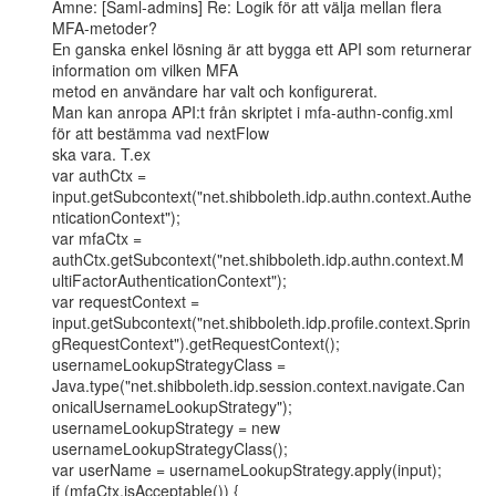
Ämne: [Saml-admins] Re: Logik för att välja mellan flera 
MFA-metoder?

En ganska enkel lösning är att bygga ett API som returnerar 
information om vilken MFA

metod en användare har valt och konfigurerat.

Man kan anropa API:t från skriptet i mfa-authn-config.xml 
för att bestämma vad nextFlow

ska vara. T.ex

var authCtx =

input.getSubcontext("net.shibboleth.idp.authn.context.Authe
nticationContext");

var mfaCtx =

authCtx.getSubcontext("net.shibboleth.idp.authn.context.M
ultiFactorAuthenticationContext");

var requestContext =

input.getSubcontext("net.shibboleth.idp.profile.context.Sprin
gRequestContext").getRequestContext();

usernameLookupStrategyClass =

Java.type("net.shibboleth.idp.session.context.navigate.Can
onicalUsernameLookupStrategy");

usernameLookupStrategy = new 
usernameLookupStrategyClass();

var userName = usernameLookupStrategy.apply(input);

if (mfaCtx.isAcceptable()) {
