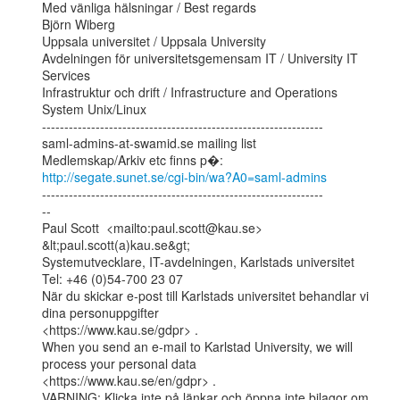
Med vänliga hälsningar / Best regards

Björn Wiberg

Uppsala universitet / Uppsala University

Avdelningen för universitetsgemensam IT / University IT 
Services

Infrastruktur och drift / Infrastructure and Operations

System Unix/Linux

---------------------------------------------------------------

saml-admins-at-swamid.se mailing list

http://segate.sunet.se/cgi-bin/wa?A0=saml-admins
---------------------------------------------------------------

--

Paul Scott  <mailto:paul.scott@kau.se> 
&lt;paul.scott(a)kau.se&gt;

Systemutvecklare, IT-avdelningen, Karlstads universitet

Tel: +46 (0)54-700 23 07

När du skickar e-post till Karlstads universitet behandlar vi 
dina personuppgifter

<https://www.kau.se/gdpr> .

When you send an e-mail to Karlstad University, we will 
process your personal data

<https://www.kau.se/en/gdpr> .

VARNING: Klicka inte på länkar och öppna inte bilagor om 