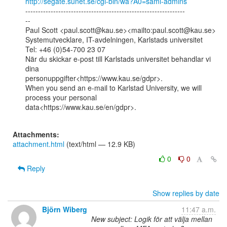
http://segate.sunet.se/cgi-bin/wa?A0=saml-admins
---------------------------------------------------------------

--

Paul Scott <paul.scott@kau.se><mailto:paul.scott@kau.se>

Systemutvecklare, IT-avdelningen, Karlstads universitet

Tel: +46 (0)54-700 23 07

När du skickar e-post till Karlstads universitet behandlar vi 
dina

personuppgifter<https://www.kau.se/gdpr>.

When you send an e-mail to Karlstad University, we will 
process your personal

data<https://www.kau.se/en/gdpr>.

Attachments:
attachment.html
(text/html — 12.9 KB)
0
0
Reply
Show replies by date
Björn Wiberg
11:47 a.m.
New subject: Logik för att välja mellan