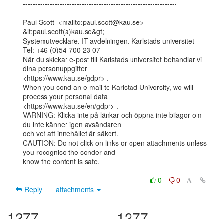
---------------------------------------------------------------

--

Paul Scott  <mailto:paul.scott@kau.se> 
&lt;paul.scott(a)kau.se&gt;

Systemutvecklare, IT-avdelningen, Karlstads universitet

Tel: +46 (0)54-700 23 07

När du skickar e-post till Karlstads universitet behandlar vi 
dina personuppgifter

<https://www.kau.se/gdpr> .

When you send an e-mail to Karlstad University, we will 
process your personal data

<https://www.kau.se/en/gdpr> .

VARNING: Klicka inte på länkar och öppna inte bilagor om 
du inte känner igen avsändaren

och vet att innehållet är säkert.

CAUTION: Do not click on links or open attachments unless 
you recognise the sender and

know the content is safe.

0
0
Reply
attachments
1277
1277