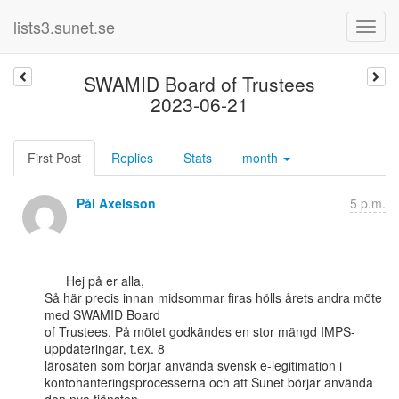
lists3.sunet.se
SWAMID Board of Trustees
2023-06-21
First Post
Replies
Stats
month
Pål Axelsson
5 p.m.
      Hej på er alla,

Så här precis innan midsommar firas hölls årets andra möte 
med SWAMID Board

of Trustees. På mötet godkändes en stor mängd IMPS-
uppdateringar, t.ex. 8

lärosäten som börjar använda svensk e-legitimation i

kontohanteringsprocesserna och att Sunet börjar använda 