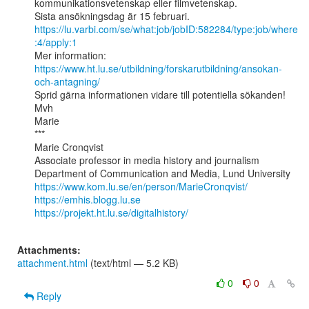
kommunikationsvetenskap eller filmvetenskap.

https://lu.varbi.com/se/what:job/jobID:582284/type:job/where
:4/apply:1
Mer information: 
https://www.ht.lu.se/utbildning/forskarutbildning/ansokan-
och-antagning/
Sprid gärna informationen vidare till potentiella sökanden!

Mvh

Marie

***

Marie Cronqvist

Associate professor in media history and journalism

https://www.kom.lu.se/en/person/MarieCronqvist/
https://emhis.blogg.lu.se
https://projekt.ht.lu.se/digitalhistory/
Attachments:
attachment.html
(text/html — 5.2 KB)
0
0
Reply