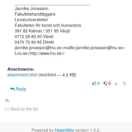
________________________________

Jannike Jonasson

Fakultetshandläggare

Linnéuniversitetet

Fakulteten för konst och humaniora

391 82 Kalmar / 351 95 Växjö

0772 28 80 00 Växel

0470 70 84 85 Direkt

jannike.jonasson@lnu.se<mailto:jannike.jonasson@lnu.se>

Lnu.se<http://www.lnu.se/>

Attachments:
attachment.html
(text/html — 4.2 KB)
0
0
Reply
Back to the list
Powered by
HyperKitty
version 1.3.2.