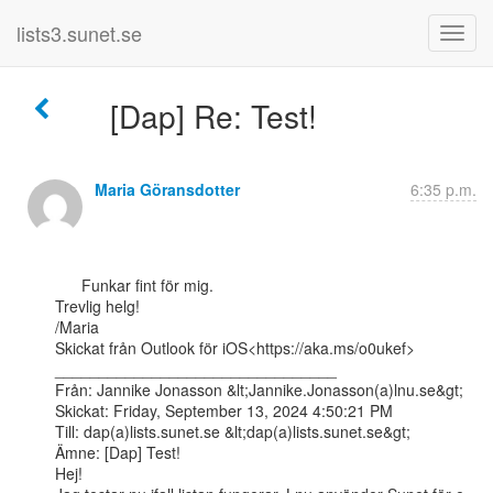
lists3.sunet.se
[Dap] Re: Test!
Maria Göransdotter
6:35 p.m.
      Funkar fint för mig.

Trevlig helg!

/Maria

Skickat från Outlook för iOS<https://aka.ms/o0ukef>

________________________________

Från: Jannike Jonasson &lt;Jannike.Jonasson(a)lnu.se&gt;

Skickat: Friday, September 13, 2024 4:50:21 PM

Till: dap(a)lists.sunet.se &lt;dap(a)lists.sunet.se&gt;

Ämne: [Dap] Test!

Hej!
