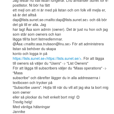
Jag testar nu ifall listan fungerar. Lnu använder Sunet för e-
postlistor. Ni bör ha fått

ett mejl om att ni är med på listan och om folk vill mejla er, 
så är det alltså

dap@lists.sunet.se<mailto:dap@lists.sunet.se> och då bör 
det gå till er alla. Jag

har lagt Åsa som admin (owner). Det är just nu hon och jag 
som står som owners och kan

lägga till/ta bort listmedlemmar.

@Åsa:<mailto:asa.trulsson@lnu.se> För att administrera 
listan så behöver du skapa

konto och logga in på 
https://lists.sunet.se<https://lists.sunet.se/>
. För att lägga

till owners så väljer du "Users" -> "List Owners"

För att lägga till subscribers väljer du "Mass operations" -> 
"Mass

subscribe" och därefter lägger du in alla addresserna i 
textboxen och trycker på

"Subscribe users". Hojta till när du vill att jag ska ta bort mig 
som owner

eller så plockar du helt enkelt bort mig! 😊

Trevlig helg!

Med vänliga hälsningar

Jannike
