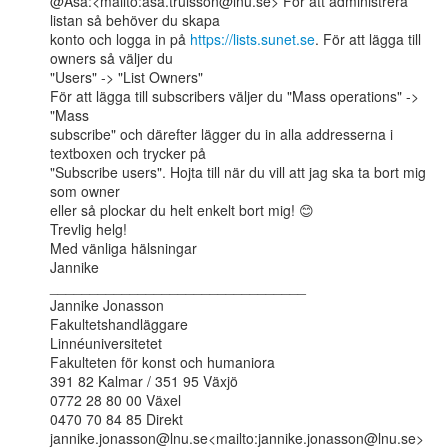
@Åsa:<mailto:asa.trulsson@lnu.se> För att administrera 
listan så behöver du skapa

konto och logga in på 
https://lists.sunet.se
. För att lägga till 
owners så väljer du

"Users" -> "List Owners"

För att lägga till subscribers väljer du "Mass operations" -> 
"Mass

subscribe" och därefter lägger du in alla addresserna i 
textboxen och trycker på

"Subscribe users". Hojta till när du vill att jag ska ta bort mig 
som owner

eller så plockar du helt enkelt bort mig! 😊

Trevlig helg!

Med vänliga hälsningar

Jannike

________________________________

Jannike Jonasson

Fakultetshandläggare

Linnéuniversitetet

Fakulteten för konst och humaniora

391 82 Kalmar / 351 95 Växjö

0772 28 80 00 Växel

0470 70 84 85 Direkt

jannike.jonasson@lnu.se<mailto:jannike.jonasson@lnu.se>
