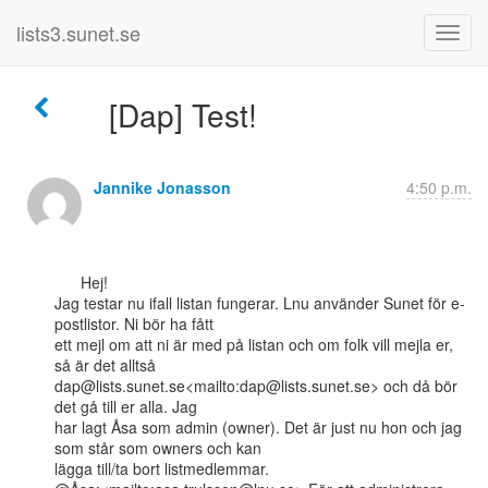
lists3.sunet.se
[Dap] Test!
Jannike Jonasson
4:50 p.m.
      Hej!

Jag testar nu ifall listan fungerar. Lnu använder Sunet för e-
postlistor. Ni bör ha fått

ett mejl om att ni är med på listan och om folk vill mejla er, 
så är det alltså

dap@lists.sunet.se<mailto:dap@lists.sunet.se> och då bör 
det gå till er alla. Jag

har lagt Åsa som admin (owner). Det är just nu hon och jag 
som står som owners och kan

lägga till/ta bort listmedlemmar.
