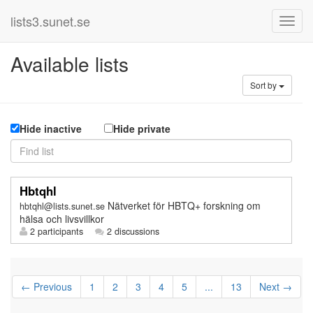
lists3.sunet.se
Available lists
Sort by
Hide inactive
Hide private
Hbtqhl
Nätverket för HBTQ+ forskning om
hbtqhl@lists.sunet.se
hälsa och livsvillkor
2 participants
2 discussions
← Previous
1
2
3
4
5
...
13
Next →