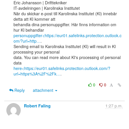
Eric Johansson | Drifttekniker

IT-avdelningen | Karolinska Institutet

När du skickar e-post till Karolinska Institutet (KI) innebär 
detta att KI kommer att

behandla dina personuppgifter. Här finns information om 
personuppgifter<https://eur01.safelinks.protection.outlook.c
om/?url=http…
.

Sending email to Karolinska Institutet (KI) will result in KI 
processing your personal

data. You can read more about KI's processing of personal 
here<https://eur01.safelinks.protection.outlook.com/?
url=https%3A%2F%2Fk…
.

0
0
Reply
attachment
Robert Faling
1:27 p.m.