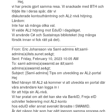
      Hej,

vi har precis gjort samma resa. Vi snackade med BTH och 
följde lite i deras spår, där vi

diskuterade kontouthämtning och AL2 nivå höjning.

Lärdom:

Inte har så många olika val.

Vi valde AL2 höjning mot EduID i dagsläget.

Vi använde C# och Sustainsys biblioteket (tog många 
försök innan vi fick rätt på det).

________________________________

From: Eric Johansson via Saml-admins &lt;saml-
admins(a)lists.sunet.se&gt;

Sent: Friday, February 10, 2023 10:05 AM

To: saml-admins(a)swamid.se &lt;saml-
admins(a)swamid.se&gt;

Subject: [Saml-admins] Tips om utveckling av AL2-portal

Hej

Med hänsyn till AL2 så kommer vi att utveckla en portal där 
våra användare kan logga in i

för att höja sin AL-nivå.

Vi har pratat om att det kan ske via BankID, Freja eID 
och/eller federering mot AL2-konto

hos eduID eller annat svenskt lärosäte i SWAMID.

Är det någon här som har gått igenom samma process och 