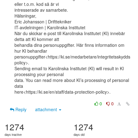
eller t.o.m. kod så är vi

intresserade av samarbete.

Hälsningar,

Eric Johansson | Drifttekniker

IT-avdelningen | Karolinska Institutet

När du skickar e-post till Karolinska Institutet (KI) innebär 
detta att KI kommer att

behandla dina personuppgifter. Här finns information om 
hur KI behandlar

personuppgifter<https://ki.se/medarbetare/integritetsskydds
policy>.

Sending email to Karolinska Institutet (KI) will result in KI 
processing your personal

data. You can read more about KI’s processing of personal 
data

here<https://ki.se/en/staff/data-protection-policy>.

0
0
Reply
attachment
1274
1274
days inactive
days old