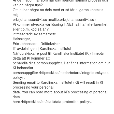
Är det någon här som har gått igenom samma process och 
kan ge några tips?

Om ni har något att dela med er så får ni gärna kontakta 
mig:

eric.johansson@ki.se<mailto:eric.johansson@ki.se>

Vi kommer utveckla vår lösning i .NET, så har ni erfarenhet 
eller t.o.m. kod så är vi

intresserade av samarbete.

Hälsningar,

Eric Johansson | Drifttekniker

IT-avdelningen | Karolinska Institutet

När du skickar e-post till Karolinska Institutet (KI) innebär 
detta att KI kommer att

behandla dina personuppgifter. Här finns information om hur 
KI behandlar

personuppgifter<https://ki.se/medarbetare/integritetsskydds
policy>.

Sending email to Karolinska Institutet (KI) will result in KI 
processing your personal

data. You can read more about KI’s processing of personal 
data

here<https://ki.se/en/staff/data-protection-policy>.
