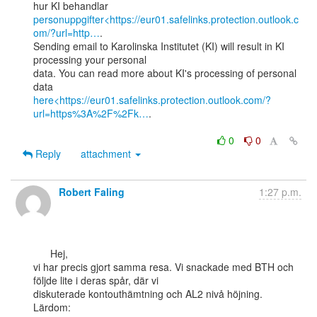
personuppgifter<https://eur01.safelinks.protection.outlook.c
om/?url=http…
.

Sending email to Karolinska Institutet (KI) will result in KI 
processing your personal

data. You can read more about KI's processing of personal 
here<https://eur01.safelinks.protection.outlook.com/?
url=https%3A%2F%2Fk…
.

0
0
Reply
attachment
Robert Faling
1:27 p.m.
      Hej,

vi har precis gjort samma resa. Vi snackade med BTH och 
följde lite i deras spår, där vi

diskuterade kontouthämtning och AL2 nivå höjning.

Lärdom:
