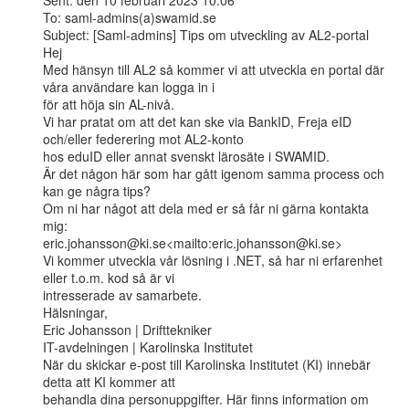
Sent: den 10 februari 2023 10:06

To: saml-admins(a)swamid.se

Subject: [Saml-admins] Tips om utveckling av AL2-portal

Hej

Med hänsyn till AL2 så kommer vi att utveckla en portal där 
våra användare kan logga in i

för att höja sin AL-nivå.

Vi har pratat om att det kan ske via BankID, Freja eID 
och/eller federering mot AL2-konto

hos eduID eller annat svenskt lärosäte i SWAMID.

Är det någon här som har gått igenom samma process och 
kan ge några tips?

Om ni har något att dela med er så får ni gärna kontakta 
mig:

eric.johansson@ki.se<mailto:eric.johansson@ki.se>

Vi kommer utveckla vår lösning i .NET, så har ni erfarenhet 
eller t.o.m. kod så är vi

intresserade av samarbete.

Hälsningar,

Eric Johansson | Drifttekniker

IT-avdelningen | Karolinska Institutet

När du skickar e-post till Karolinska Institutet (KI) innebär 
detta att KI kommer att

behandla dina personuppgifter. Här finns information om 