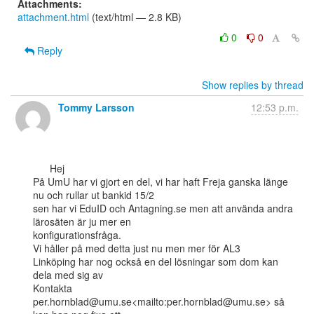
Attachments:
attachment.html
(text/html — 2.8 KB)
0
0
Reply
Show replies by thread
Tommy Larsson
12:53 p.m.
      Hej

På UmU har vi gjort en del, vi har haft Freja ganska länge 
nu och rullar ut bankid 15/2

sen har vi EduID och Antagning.se men att använda andra 
lärosäten är ju mer en

konfigurationsfråga.

Vi håller på med detta just nu men mer för AL3

Linköping har nog också en del lösningar som dom kan 
dela med sig av

Kontakta  
per.hornblad@umu.se<mailto:per.hornblad@umu.se> så 