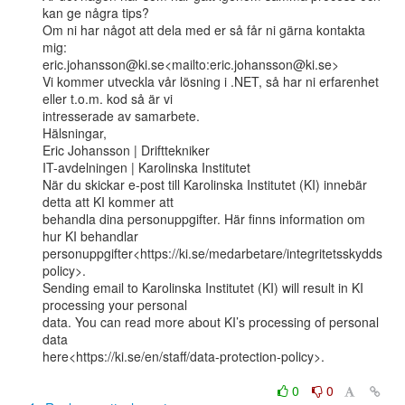
kan ge några tips?

Om ni har något att dela med er så får ni gärna kontakta 
mig:

eric.johansson@ki.se<mailto:eric.johansson@ki.se>

Vi kommer utveckla vår lösning i .NET, så har ni erfarenhet 
eller t.o.m. kod så är vi

intresserade av samarbete.

Hälsningar,

Eric Johansson | Drifttekniker

IT-avdelningen | Karolinska Institutet

När du skickar e-post till Karolinska Institutet (KI) innebär 
detta att KI kommer att

behandla dina personuppgifter. Här finns information om 
hur KI behandlar

personuppgifter<https://ki.se/medarbetare/integritetsskydds
policy>.

Sending email to Karolinska Institutet (KI) will result in KI 
processing your personal

data. You can read more about KI’s processing of personal 
data

here<https://ki.se/en/staff/data-protection-policy>.

0
0