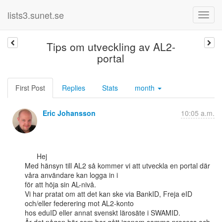
lists3.sunet.se
Tips om utveckling av AL2-
portal
First Post
Replies
Stats
month
Eric Johansson
10:05 a.m.
      Hej

Med hänsyn till AL2 så kommer vi att utveckla en portal där 
våra användare kan logga in i

för att höja sin AL-nivå.

Vi har pratat om att det kan ske via BankID, Freja eID 
och/eller federering mot AL2-konto

hos eduID eller annat svenskt lärosäte i SWAMID.
