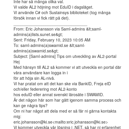
Inte har så många olika val.

Vi valde AL2 höjning mot EduID i dagsläget.

Vi använde C# och Sustainsys biblioteket (tog många 
försök innan vi fick rätt på det).

________________________________

From: Eric Johansson via Saml-admins &lt;saml-
admins(a)lists.sunet.se&gt;

Sent: Friday, February 10, 2023 10:05 AM

To: saml-admins(a)swamid.se &lt;saml-
admins(a)swamid.se&gt;

Subject: [Saml-admins] Tips om utveckling av AL2-portal

Hej

Med hänsyn till AL2 så kommer vi att utveckla en portal där 
våra användare kan logga in i

för att höja sin AL-nivå.

Vi har pratat om att det kan ske via BankID, Freja eID 
och/eller federering mot AL2-konto

hos eduID eller annat svenskt lärosäte i SWAMID.

Är det någon här som har gått igenom samma process och 
kan ge några tips?

Om ni har något att dela med er så får ni gärna kontakta 
mig:

eric.johansson@ki.se<mailto:eric.johansson@ki.se>

Vi kommer utveckla vår lösning i .NET, så har ni erfarenhet 