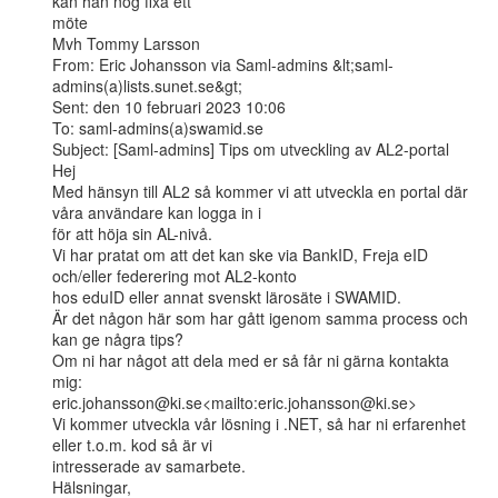
kan han nog fixa ett

möte

Mvh Tommy Larsson

From: Eric Johansson via Saml-admins &lt;saml-
admins(a)lists.sunet.se&gt;

Sent: den 10 februari 2023 10:06

To: saml-admins(a)swamid.se

Subject: [Saml-admins] Tips om utveckling av AL2-portal

Hej

Med hänsyn till AL2 så kommer vi att utveckla en portal där 
våra användare kan logga in i

för att höja sin AL-nivå.

Vi har pratat om att det kan ske via BankID, Freja eID 
och/eller federering mot AL2-konto

hos eduID eller annat svenskt lärosäte i SWAMID.

Är det någon här som har gått igenom samma process och 
kan ge några tips?

Om ni har något att dela med er så får ni gärna kontakta 
mig:

eric.johansson@ki.se<mailto:eric.johansson@ki.se>

Vi kommer utveckla vår lösning i .NET, så har ni erfarenhet 
eller t.o.m. kod så är vi

intresserade av samarbete.

Hälsningar,
