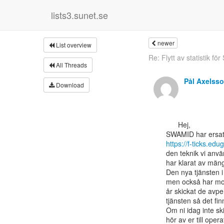
lists3.sunet.se
newer
List overview
Re: Flytt av statistik f
All Threads
Pål Axelss
Download
      Hej,

https://f-ticks.edu
den teknik vi anvä
har klarat av män
Den nya tjänsten 
men också har mod
år skickat de avpe
tjänsten så det fin
Om ni idag inte ski
hör av er till ope