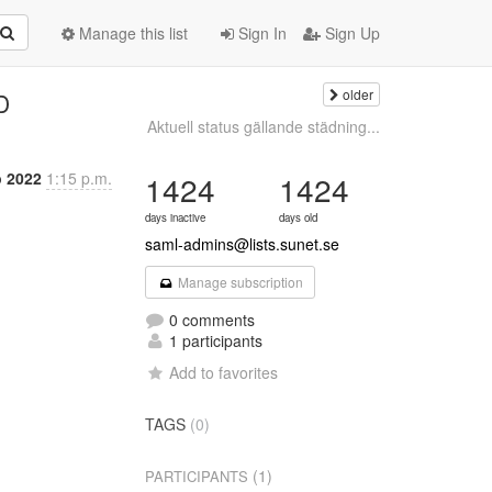
Manage this list
Sign In
Sign Up
older
D
Aktuell status gällande städning...
p 2022
1:15 p.m.
1424
1424
days inactive
days old
saml-admins@lists.sunet.se
Manage subscription
0 comments
1 participants
Add to favorites
TAGS
(0)
(1)
PARTICIPANTS