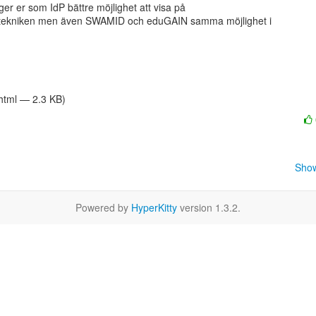
s ger er som IdP bättre möjlighet att visa på

tekniken men även SWAMID och eduGAIN samma möjlighet i

/html — 2.3 KB)
Show
Powered by
HyperKitty
version 1.3.2.