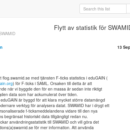
Flytt av statistik för SWAMI
ör SWAMID
on
13 Se
gain.org
) för F-ticks i SAML. Orsaken till detta är att

nde när vi byggde den för en massa år sedan inte riktigt

gden data som har ackumulerat över tiden.

i eduGAIN är byggd för att klara mycket större datamängd

ernare verktyg för analysera datat. SWAMID har i drygt ett

rsonaliserade f-ticksmeddelandena vidare till den nya

ns begränsat historiskt data tillgängligt redan nu.

ckar användningsstatistik till SWAMID och vill göra det

rations(a)swamid.se för mer information. Att använda
