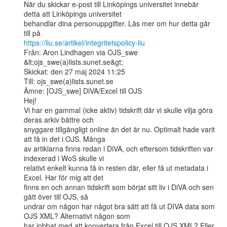
När du skickar e-post till Linköpings universitet innebär 
detta att Linköpings universitet

behandlar dina personuppgifter. Läs mer om hur detta går 
https://liu.se/artikel/integritetspolicy-liu
Från: Aron Lindhagen via OJS_swe 
&lt;ojs_swe(a)lists.sunet.se&gt;

Skickat: den 27 maj 2024 11:25

Till: ojs_swe(a)lists.sunet.se

Ämne: [OJS_swe] DiVA/Excel till OJS

Hej!

Vi har en gammal (icke aktiv) tidskrift där vi skulle vilja göra 
deras arkiv bättre och

snyggare tillgängligt online än det är nu. Optimalt hade varit 
att få in det i OJS. Många

av artiklarna finns redan i DiVA, och eftersom tidskriften var 
indexerad i WoS skulle vi

relativt enkelt kunna få in resten där, eller få ut metadata i 
Excel. Har för mig att det

finns en och annan tidskrift som börjat sitt liv i DiVA och sen 
gått över till OJS, så

undrar om någon har något bra sätt att få ut DIVA data som 
OJS XML? Alternativt någon som

har jobbat med att konvertera från Excel till OJS XML? Eller 