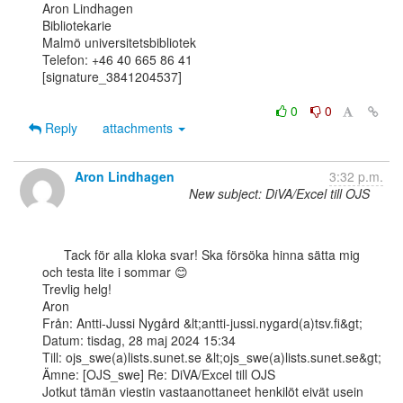
Aron Lindhagen

Bibliotekarie

Malmö universitetsbibliotek

Telefon: +46 40 665 86 41

[signature_3841204537]

0
0
Reply
attachments
Aron Lindhagen
3:32 p.m.
New subject: DiVA/Excel till OJS
      Tack för alla kloka svar! Ska försöka hinna sätta mig 
och testa lite i sommar 😊

Trevlig helg!

Aron

Från: Antti-Jussi Nygård &lt;antti-jussi.nygard(a)tsv.fi&gt;

Datum: tisdag, 28 maj 2024 15:34

Till: ojs_swe(a)lists.sunet.se &lt;ojs_swe(a)lists.sunet.se&gt;

Ämne: [OJS_swe] Re: DiVA/Excel till OJS

Jotkut tämän viestin vastaanottaneet henkilöt eivät usein 