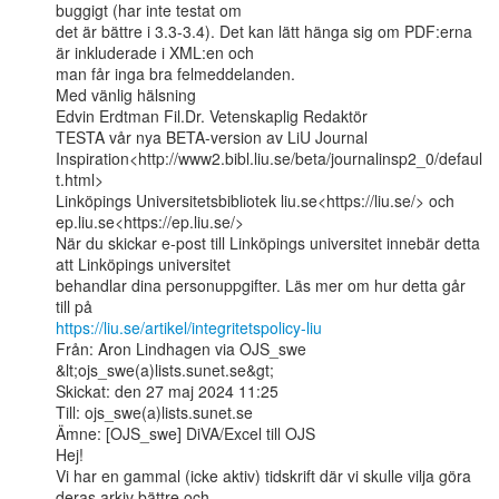
buggigt (har inte testat om

det är bättre i 3.3-3.4). Det kan lätt hänga sig om PDF:erna 
är inkluderade i XML:en och

man får inga bra felmeddelanden.

Med vänlig hälsning

Edvin Erdtman Fil.Dr. Vetenskaplig Redaktör

TESTA vår nya BETA-version av LiU Journal

Inspiration<http://www2.bibl.liu.se/beta/journalinsp2_0/defaul
t.html>

Linköpings Universitetsbibliotek liu.se<https://liu.se/> och

ep.liu.se<https://ep.liu.se/>

När du skickar e-post till Linköpings universitet innebär detta 
att Linköpings universitet

behandlar dina personuppgifter. Läs mer om hur detta går 
https://liu.se/artikel/integritetspolicy-liu
Från: Aron Lindhagen via OJS_swe 
&lt;ojs_swe(a)lists.sunet.se&gt;

Skickat: den 27 maj 2024 11:25

Till: ojs_swe(a)lists.sunet.se

Ämne: [OJS_swe] DiVA/Excel till OJS

Hej!

Vi har en gammal (icke aktiv) tidskrift där vi skulle vilja göra 
deras arkiv bättre och
