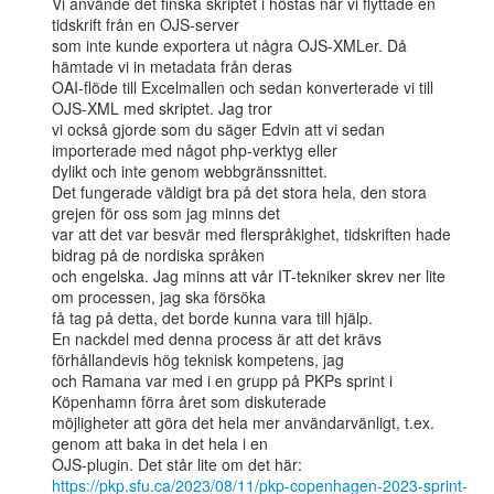
Vi använde det finska skriptet i höstas när vi flyttade en 
tidskrift från en OJS-server

som inte kunde exportera ut några OJS-XMLer. Då 
hämtade vi in metadata från deras

OAI-flöde till Excelmallen och sedan konverterade vi till 
OJS-XML med skriptet. Jag tror

vi också gjorde som du säger Edvin att vi sedan 
importerade med något php-verktyg eller

dylikt och inte genom webbgränssnittet.

Det fungerade väldigt bra på det stora hela, den stora 
grejen för oss som jag minns det

var att det var besvär med flerspråkighet, tidskriften hade 
bidrag på de nordiska språken

och engelska. Jag minns att vår IT-tekniker skrev ner lite 
om processen, jag ska försöka

få tag på detta, det borde kunna vara till hjälp.

En nackdel med denna process är att det krävs 
förhållandevis hög teknisk kompetens, jag

och Ramana var med i en grupp på PKPs sprint i 
Köpenhamn förra året som diskuterade

möjligheter att göra det hela mer användarvänligt, t.ex. 
genom att baka in det hela i en

https://pkp.sfu.ca/2023/08/11/pkp-copenhagen-2023-sprint-