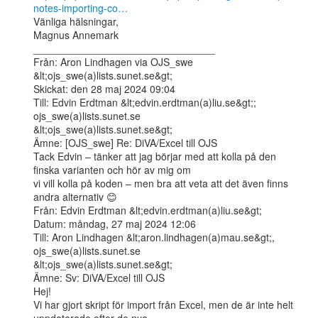
notes-importing-co…
Vänliga hälsningar,

Magnus Annemark

________________________________

Från: Aron Lindhagen via OJS_swe 
&lt;ojs_swe(a)lists.sunet.se&gt;

Skickat: den 28 maj 2024 09:04

Till: Edvin Erdtman &lt;edvin.erdtman(a)liu.se&gt;; 
ojs_swe(a)lists.sunet.se

&lt;ojs_swe(a)lists.sunet.se&gt;

Ämne: [OJS_swe] Re: DiVA/Excel till OJS

Tack Edvin – tänker att jag börjar med att kolla på den 
finska varianten och hör av mig om

vi vill kolla på koden – men bra att veta att det även finns 
andra alternativ 😊

Från: Edvin Erdtman &lt;edvin.erdtman(a)liu.se&gt;

Datum: måndag, 27 maj 2024 12:06

Till: Aron Lindhagen &lt;aron.lindhagen(a)mau.se&gt;, 
ojs_swe(a)lists.sunet.se

&lt;ojs_swe(a)lists.sunet.se&gt;

Ämne: Sv: DiVA/Excel till OJS

Hej!

Vi har gjort skript för import från Excel, men de är inte helt 