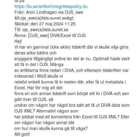
https://liu.se/artikel/integritetspolicy-liu
Från: Aron Lindhagen via OJS_swe 
&lt;ojs_swe(a)lists.sunet.se&gt;

Skickat: den 27 maj 2024 11:25

Till: ojs_swe(a)lists.sunet.se

Ämne: [OJS_swe] DiVA/Excel till OJS

Hej!

Vi har en gammal (icke aktiv) tidskrift där vi skulle vilja göra 
deras arkiv bättre och

snyggare tillgängligt online än det är nu. Optimalt hade varit 
att få in det i OJS. Många

av artiklarna finns redan i DiVA, och eftersom tidskriften var 
indexerad i WoS skulle vi

relativt enkelt kunna få in resten där, eller få ut metadata i 
Excel. Har för mig att det

finns en och annan tidskrift som börjat sitt liv i DiVA och sen 
gått över till OJS, så

undrar om någon har något bra sätt att få ut DIVA data som 
OJS XML? Alternativt någon som

har jobbat med att konvertera från Excel till OJS XML? Eller 
om någon har någon annat idé

om hur man skulle kunna gå till väga?

Allt gott!
