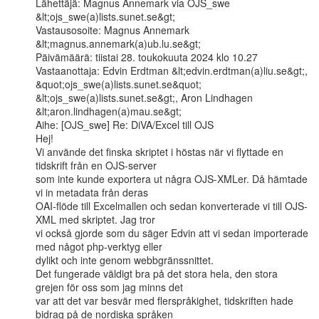
Lähettäjä: Magnus Annemark via OJS_swe 
&lt;ojs_swe(a)lists.sunet.se&gt;

Vastausosoite: Magnus Annemark 
&lt;magnus.annemark(a)ub.lu.se&gt;

Päivämäärä: tiistai 28. toukokuuta 2024 klo 10.27

Vastaanottaja: Edvin Erdtman &lt;edvin.erdtman(a)liu.se&gt;,

&quot;ojs_swe(a)lists.sunet.se&quot; 
&lt;ojs_swe(a)lists.sunet.se&gt;, Aron Lindhagen

&lt;aron.lindhagen(a)mau.se&gt;

Aihe: [OJS_swe] Re: DiVA/Excel till OJS

Hej!

Vi använde det finska skriptet i höstas när vi flyttade en 
tidskrift från en OJS-server

som inte kunde exportera ut några OJS-XMLer. Då hämtade 
vi in metadata från deras

OAI-flöde till Excelmallen och sedan konverterade vi till OJS-
XML med skriptet. Jag tror

vi också gjorde som du säger Edvin att vi sedan importerade 
med något php-verktyg eller

dylikt och inte genom webbgränssnittet.

Det fungerade väldigt bra på det stora hela, den stora 
grejen för oss som jag minns det

var att det var besvär med flerspråkighet, tidskriften hade 
bidrag på de nordiska språken
