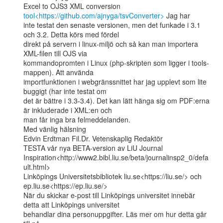
Excel to OJS3 XML conversion 
tool<https://github.com/ajnyga/tsvConverter>
 Jag har

inte testat den senaste versionen, men det funkade i 3.1 
och 3.2. Detta körs med fördel

direkt på servern i linux-miljö och så kan man importera 
XML-filen till OJS via

kommandopromten i Linux (php-skripten som ligger i tools-
mappen). Att använda

importfunktionen i webgränssnittet har jag upplevt som lite 
buggigt (har inte testat om

det är bättre i 3.3-3.4). Det kan lätt hänga sig om PDF:erna 
är inkluderade i XML:en och

man får inga bra felmeddelanden.

Med vänlig hälsning

Edvin Erdtman Fil.Dr. Vetenskaplig Redaktör

TESTA vår nya BETA-version av LiU Journal

Inspiration<http://www2.bibl.liu.se/beta/journalinsp2_0/defa
ult.html>

Linköpings Universitetsbibliotek liu.se<https://liu.se/> och

ep.liu.se<https://ep.liu.se/>

När du skickar e-post till Linköpings universitet innebär 
detta att Linköpings universitet

behandlar dina personuppgifter. Läs mer om hur detta går 