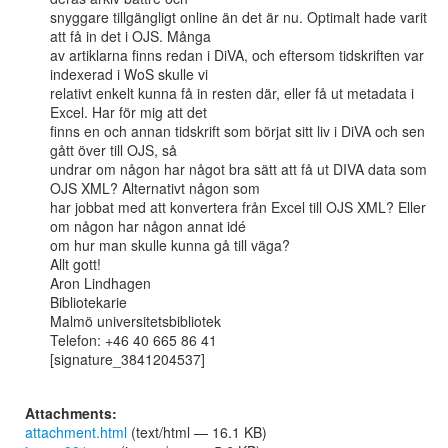
snyggare tillgängligt online än det är nu. Optimalt hade varit 
att få in det i OJS. Många

av artiklarna finns redan i DiVA, och eftersom tidskriften var 
indexerad i WoS skulle vi

relativt enkelt kunna få in resten där, eller få ut metadata i 
Excel. Har för mig att det

finns en och annan tidskrift som börjat sitt liv i DiVA och sen 
gått över till OJS, så

undrar om någon har något bra sätt att få ut DIVA data som 
OJS XML? Alternativt någon som

har jobbat med att konvertera från Excel till OJS XML? Eller 
om någon har någon annat idé

om hur man skulle kunna gå till väga?

Allt gott!

Aron Lindhagen

Bibliotekarie

Malmö universitetsbibliotek

Telefon: +46 40 665 86 41

[signature_3841204537]

Attachments:
attachment.html
(text/html — 16.1 KB)