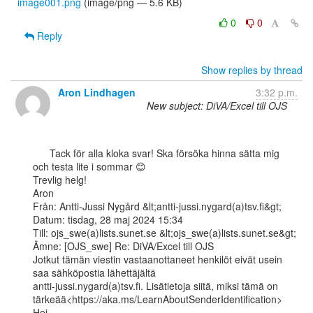
image001.png
(image/png — 5.6 KB)
0
0
Reply
Show replies by thread
Aron Lindhagen
3:32 p.m.
New subject: DiVA/Excel till OJS
      Tack för alla kloka svar! Ska försöka hinna sätta mig 
och testa lite i sommar 😊

Trevlig helg!

Aron

Från: Antti-Jussi Nygård &lt;antti-jussi.nygard(a)tsv.fi&gt;

Datum: tisdag, 28 maj 2024 15:34

Till: ojs_swe(a)lists.sunet.se &lt;ojs_swe(a)lists.sunet.se&gt;

Ämne: [OJS_swe] Re: DiVA/Excel till OJS

Jotkut tämän viestin vastaanottaneet henkilöt eivät usein 
saa sähköpostia lähettäjältä

antti-jussi.nygard(a)tsv.fi. Lisätietoja siitä, miksi tämä on

tärkeää<https://aka.ms/LearnAboutSenderIdentification>

Hej,
