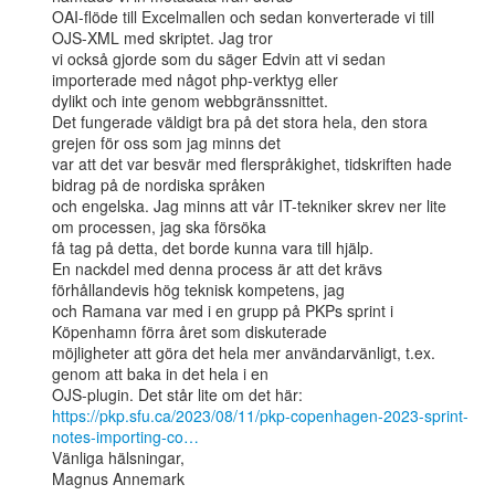
OAI-flöde till Excelmallen och sedan konverterade vi till 
OJS-XML med skriptet. Jag tror

vi också gjorde som du säger Edvin att vi sedan 
importerade med något php-verktyg eller

dylikt och inte genom webbgränssnittet.

Det fungerade väldigt bra på det stora hela, den stora 
grejen för oss som jag minns det

var att det var besvär med flerspråkighet, tidskriften hade 
bidrag på de nordiska språken

och engelska. Jag minns att vår IT-tekniker skrev ner lite 
om processen, jag ska försöka

få tag på detta, det borde kunna vara till hjälp.

En nackdel med denna process är att det krävs 
förhållandevis hög teknisk kompetens, jag

och Ramana var med i en grupp på PKPs sprint i 
Köpenhamn förra året som diskuterade

möjligheter att göra det hela mer användarvänligt, t.ex. 
genom att baka in det hela i en

https://pkp.sfu.ca/2023/08/11/pkp-copenhagen-2023-sprint-
notes-importing-co…
Vänliga hälsningar,

Magnus Annemark
