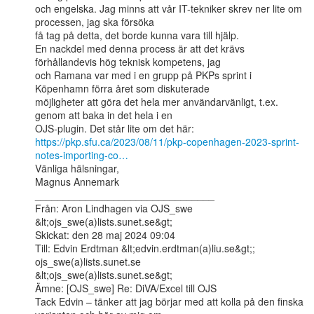
och engelska. Jag minns att vår IT-tekniker skrev ner lite om 
processen, jag ska försöka

få tag på detta, det borde kunna vara till hjälp.

En nackdel med denna process är att det krävs 
förhållandevis hög teknisk kompetens, jag

och Ramana var med i en grupp på PKPs sprint i 
Köpenhamn förra året som diskuterade

möjligheter att göra det hela mer användarvänligt, t.ex. 
genom att baka in det hela i en

https://pkp.sfu.ca/2023/08/11/pkp-copenhagen-2023-sprint-
notes-importing-co…
Vänliga hälsningar,

Magnus Annemark

________________________________

Från: Aron Lindhagen via OJS_swe 
&lt;ojs_swe(a)lists.sunet.se&gt;

Skickat: den 28 maj 2024 09:04

Till: Edvin Erdtman &lt;edvin.erdtman(a)liu.se&gt;; 
ojs_swe(a)lists.sunet.se

&lt;ojs_swe(a)lists.sunet.se&gt;

Ämne: [OJS_swe] Re: DiVA/Excel till OJS

Tack Edvin – tänker att jag börjar med att kolla på den finska 