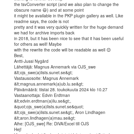
the tsvConverter script (and we also plan to change the 
obscure name 😃) and at some point

it might be available in the PKP plugin gallery as well. Like 
readme says, the code is not

pretty and it was very quickly written for the huge demand 
we had for archive imports back

in 2018, but it has been nice to see that it has been useful 
for others as well! Maybe

with the rewrite the code will be readable as well 😊

Best,

Antti-Jussi Nygård

Lähettäjä: Magnus Annemark via OJS_swe 
&lt;ojs_swe(a)lists.sunet.se&gt;

Vastausosoite: Magnus Annemark 
&lt;magnus.annemark(a)ub.lu.se&gt;

Päivämäärä: tiistai 28. toukokuuta 2024 klo 10.27

Vastaanottaja: Edvin Erdtman 
&lt;edvin.erdtman(a)liu.se&gt;,

&quot;ojs_swe(a)lists.sunet.se&quot; 
&lt;ojs_swe(a)lists.sunet.se&gt;, Aron Lindhagen

&lt;aron.lindhagen(a)mau.se&gt;

Aihe: [OJS_swe] Re: DiVA/Excel till OJS

Hej!
