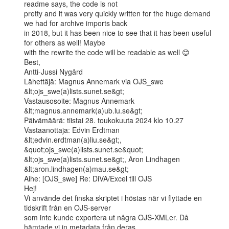
readme says, the code is not

pretty and it was very quickly written for the huge demand 
we had for archive imports back

in 2018, but it has been nice to see that it has been useful 
for others as well! Maybe

with the rewrite the code will be readable as well 😊

Best,

Antti-Jussi Nygård

Lähettäjä: Magnus Annemark via OJS_swe 
&lt;ojs_swe(a)lists.sunet.se&gt;

Vastausosoite: Magnus Annemark 
&lt;magnus.annemark(a)ub.lu.se&gt;

Päivämäärä: tiistai 28. toukokuuta 2024 klo 10.27

Vastaanottaja: Edvin Erdtman 
&lt;edvin.erdtman(a)liu.se&gt;,

&quot;ojs_swe(a)lists.sunet.se&quot; 
&lt;ojs_swe(a)lists.sunet.se&gt;, Aron Lindhagen

&lt;aron.lindhagen(a)mau.se&gt;

Aihe: [OJS_swe] Re: DiVA/Excel till OJS

Hej!

Vi använde det finska skriptet i höstas när vi flyttade en 
tidskrift från en OJS-server

som inte kunde exportera ut några OJS-XMLer. Då 
hämtade vi in metadata från deras
