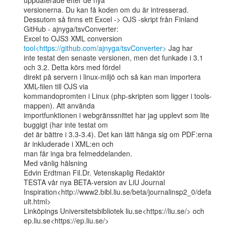
uppdaterade efter de nya

versionerna. Du kan få koden om du är intresserad.

Dessutom så finns ett Excel -> OJS -skript från Finland 
GitHub - ajnyga/tsvConverter:

Excel to OJS3 XML conversion 
tool<https://github.com/ajnyga/tsvConverter>
 Jag har

inte testat den senaste versionen, men det funkade i 3.1 
och 3.2. Detta körs med fördel

direkt på servern i linux-miljö och så kan man importera 
XML-filen till OJS via

kommandopromten i Linux (php-skripten som ligger i tools-
mappen). Att använda

importfunktionen i webgränssnittet har jag upplevt som lite 
buggigt (har inte testat om

det är bättre i 3.3-3.4). Det kan lätt hänga sig om PDF:erna 
är inkluderade i XML:en och

man får inga bra felmeddelanden.

Med vänlig hälsning

Edvin Erdtman Fil.Dr. Vetenskaplig Redaktör

TESTA vår nya BETA-version av LiU Journal

Inspiration<http://www2.bibl.liu.se/beta/journalinsp2_0/defa
ult.html>

Linköpings Universitetsbibliotek liu.se<https://liu.se/> och

ep.liu.se<https://ep.liu.se/>
