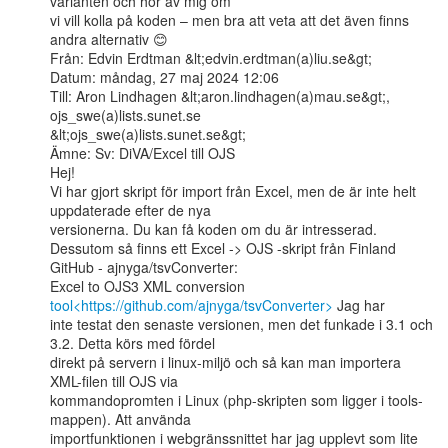
varianten och hör av mig om

vi vill kolla på koden – men bra att veta att det även finns 
andra alternativ 😊

Från: Edvin Erdtman &lt;edvin.erdtman(a)liu.se&gt;

Datum: måndag, 27 maj 2024 12:06

Till: Aron Lindhagen &lt;aron.lindhagen(a)mau.se&gt;, 
ojs_swe(a)lists.sunet.se

&lt;ojs_swe(a)lists.sunet.se&gt;

Ämne: Sv: DiVA/Excel till OJS

Hej!

Vi har gjort skript för import från Excel, men de är inte helt 
uppdaterade efter de nya

versionerna. Du kan få koden om du är intresserad.

Dessutom så finns ett Excel -> OJS -skript från Finland 
GitHub - ajnyga/tsvConverter:

Excel to OJS3 XML conversion 
tool<https://github.com/ajnyga/tsvConverter>
 Jag har

inte testat den senaste versionen, men det funkade i 3.1 och 
3.2. Detta körs med fördel

direkt på servern i linux-miljö och så kan man importera 
XML-filen till OJS via

kommandopromten i Linux (php-skripten som ligger i tools-
mappen). Att använda

importfunktionen i webgränssnittet har jag upplevt som lite 