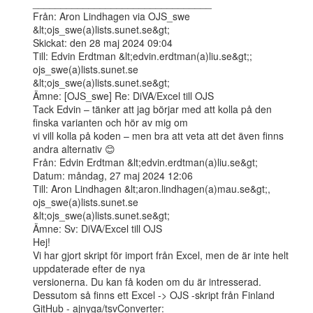
________________________________

Från: Aron Lindhagen via OJS_swe 
&lt;ojs_swe(a)lists.sunet.se&gt;

Skickat: den 28 maj 2024 09:04

Till: Edvin Erdtman &lt;edvin.erdtman(a)liu.se&gt;; 
ojs_swe(a)lists.sunet.se

&lt;ojs_swe(a)lists.sunet.se&gt;

Ämne: [OJS_swe] Re: DiVA/Excel till OJS

Tack Edvin – tänker att jag börjar med att kolla på den 
finska varianten och hör av mig om

vi vill kolla på koden – men bra att veta att det även finns 
andra alternativ 😊

Från: Edvin Erdtman &lt;edvin.erdtman(a)liu.se&gt;

Datum: måndag, 27 maj 2024 12:06

Till: Aron Lindhagen &lt;aron.lindhagen(a)mau.se&gt;, 
ojs_swe(a)lists.sunet.se

&lt;ojs_swe(a)lists.sunet.se&gt;

Ämne: Sv: DiVA/Excel till OJS

Hej!

Vi har gjort skript för import från Excel, men de är inte helt 
uppdaterade efter de nya

versionerna. Du kan få koden om du är intresserad.

Dessutom så finns ett Excel -> OJS -skript från Finland 
GitHub - ajnyga/tsvConverter:
