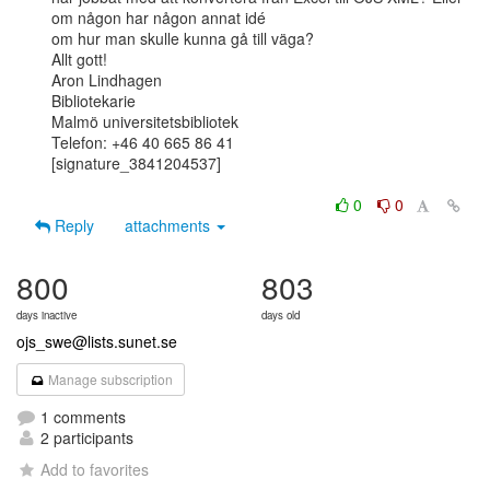
om någon har någon annat idé

om hur man skulle kunna gå till väga?

Allt gott!

Aron Lindhagen

Bibliotekarie

Malmö universitetsbibliotek

Telefon: +46 40 665 86 41

[signature_3841204537]

0
0
Reply
attachments
800
803
days inactive
days old
ojs_swe@lists.sunet.se
Manage subscription
1 comments
2 participants
Add to favorites