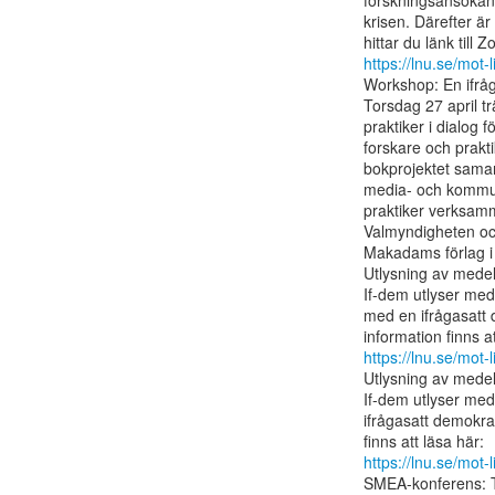
forskningsansökan 
krisen. Därefter är 
https://lnu.se/mot
Workshop: En ifråga
Torsdag 27 april tr
praktiker i dialog 
forskare och prakti
bokprojektet samarb
media- och kommun
praktiker verksamma
Valmyndigheten och
Makadams förlag i
Utlysning av medel 
If-dem utlyser med
med en ifrågasatt
https://lnu.se/mot
Utlysning av medel 
If-dem utlyser med
ifrågasatt demokra
https://lnu.se/mot
SMEA-konferens: T