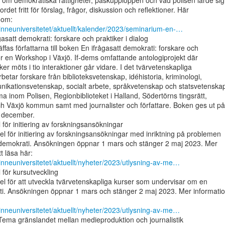
om demokratiska rättigheter, påskupploppen och vad polisen lärde sig 
ordet fritt för förslag, frågor, diskussion och reflektioner. Här

-linneuniversitetet/aktuellt/kalender/2023/seminarium-en-…
satt demokrati: forskare och praktiker i dialog

äffas författarna till boken En ifrågasatt demokrati: forskare och

för en Workshop i Växjö. If-dems omfattande antologiprojekt där

ker möts i tio interaktioner går vidare. I det tvärvetenskapliga

etar forskare från biblioteksvetenskap, idéhistoria, kriminologi,

ikationsvetenskap, socialt arbete, språkvetenskap och statsvetenska
 inom Polisen, Regionbiblioteket i Halland, Södertörns tingsrätt,

 Växjö kommun samt med journalister och författare. Boken ges ut på

 december.

för initiering av forskningsansökningar

el för initiering av forskningsansökningar med inriktning på problemen

 demokrati. Ansökningen öppnar 1 mars och stänger 2 maj 2023. Mer

-linneuniversitetet/aktuellt/nyheter/2023/utlysning-av-me…
för kursutveckling

el för att utveckla tvärvetenskapliga kurser som undervisar om en

ti. Ansökningen öppnar 1 mars och stänger 2 maj 2023. Mer informatio
-linneuniversitetet/aktuellt/nyheter/2023/utlysning-av-me…
ema gränslandet mellan medieproduktion och journalistik
