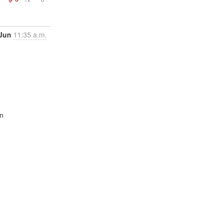
Jun
11:35 a.m.
n


