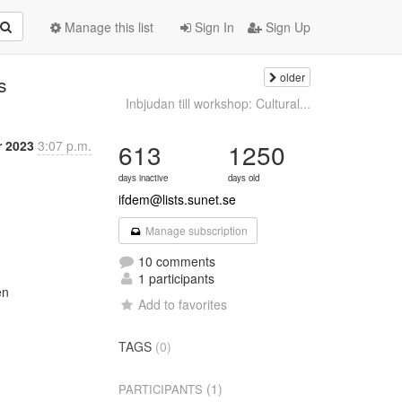
Manage this list
Sign In
Sign Up
older
s
Inbjudan till workshop: Cultural...
r 2023
3:07 p.m.
613
1250
days inactive
days old
ifdem@lists.sunet.se
Manage subscription
10 comments
1 participants
n

Add to favorites
TAGS
(0)
(1)
PARTICIPANTS