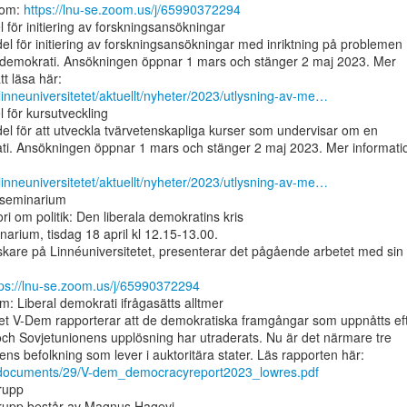
oom: 
https://lnu-se.zoom.us/j/65990372294
 för initiering av forskningsansökningar

el för initiering av forskningsansökningar med inriktning på problemen

 demokrati. Ansökningen öppnar 1 mars och stänger 2 maj 2023. Mer

-linneuniversitetet/aktuellt/nyheter/2023/utlysning-av-me…
 för kursutveckling

el för att utveckla tvärvetenskapliga kurser som undervisar om en

ati. Ansökningen öppnar 1 mars och stänger 2 maj 2023. Mer informatio
-linneuniversitetet/aktuellt/nyheter/2023/utlysning-av-me…
hseminarium

ri om politik: Den liberala demokratins kris

arium, tisdag 18 april kl 12.15-13.00.

skare på Linnéuniversitetet, presenterar det pågående arbetet med sin

tps://lnu-se.zoom.us/j/65990372294
: Liberal demokrati ifrågasätts alltmer

et V-Dem rapporterar att de demokratiska framgångar som uppnåtts eft
och Sovjetunionens upplösning har utraderats. Nu är det närmare tre

t/documents/29/V-dem_democracyreport2023_lowres.pdf
rupp

rupp består av Magnus Hagevi
