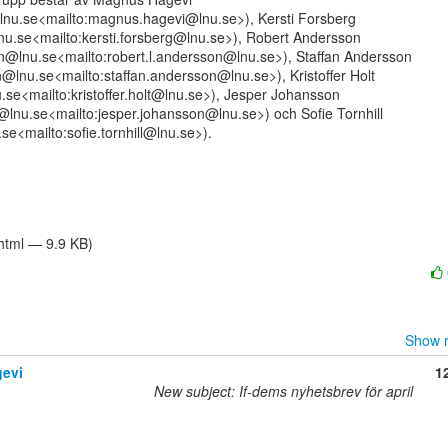
nu.se<mailto:magnus.hagevi@lnu.se>), Kersti Forsberg

lnu.se<mailto:kersti.forsberg@lnu.se>), Robert Andersson

on@lnu.se<mailto:robert.l.andersson@lnu.se>), Staffan Andersson

@lnu.se<mailto:staffan.andersson@lnu.se>), Kristoffer Holt

nu.se<mailto:kristoffer.holt@lnu.se>), Jesper Johansson

@lnu.se<mailto:jesper.johansson@lnu.se>) och Sofie Tornhill

.se<mailto:sofie.tornhill@lnu.se>).

/html — 9.9 KB)
Show r
evi
1
New subject: If-dems nyhetsbrev för april