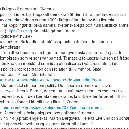
ifrågasatt demokrati (if-dem)

smiljö Linné: En ifrågasatt demokrati (if-dem) är att möta den största

v den fria världen sedan 1990: ifrågasättandet av den liberala

 har kopplingar till olika samhällsvetenskapliga och humanistiska ämne
et (
https://lnu.se/
) Kontakta gärna if-dem:

to:ifdem@lnu.se>

masterkurs: Solidaritet, utanförskap och motstånd: det samtida

 demokratin

s är helt webbaserad och ger en mångvetenskaplig belysning av det

demokratin som vi ser i vår samtid. Tematiskt fokuserar kursen på frågor
nförskap och motstånd som idag aktualiseras i välfärdsstaten, i det

i politisk representation och i relation till klimathot. Sista

s/solidaritet-utanforskap-och-motstand-det-samtida-ifraga…
t en estetisk teori om politik: Den liberala demokratins kris

12.15-13. Henrik Enroth, docent på Linnéuniversitetet, presenterar sitt

 en bok om den liberala demokratins kris. Därefter är ordet fritt för

-linneuniversitetet/aktuellt/kalender/2023/seminarium-en-…
: Demokrati, påskupploppen och polisens lärdomar

 13.15-14 (språk: engelska). Martin Bergqvist, Helena Ekelund och Johan
kning och statsvetenskap), presenterar ett utkast till
