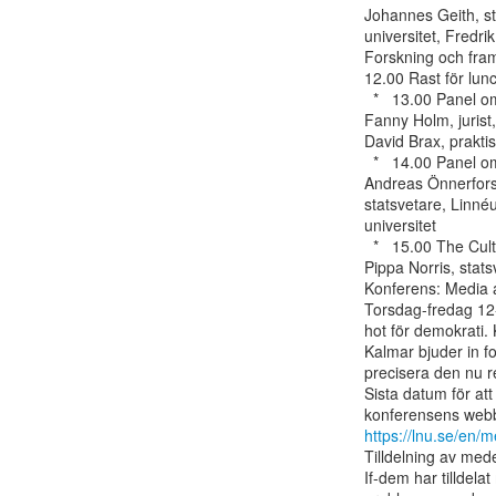
Johannes Geith, st
universitet, Fredri
Forskning och fram
12.00 Rast för lunc
  *   13.00 Panel om hot mot kvinnor som verkar i offentligheten

Fanny Holm, jurist,
David Brax, praktis
  *   14.00 Panel om konspirationsteorier: Hur utmanar konspirationsteorier demokratin?

Andreas Önnerfors,
statsvetare, Linn
universitet

  *   15.00 The Cultural Roots of Democratic Backsliding

Pippa Norris, stats
Konferens: Media a
Torsdag-fredag 12-
hot för demokrati.
Kalmar bjuder in f
precisera den nu r
Sista datum för att
https://lnu.se/en/
Tilldelning av mede
If-dem har tilldela