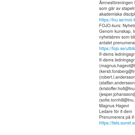
Ämnesföreningen S
som går av stapeln
https://lnu.se/mot
FOJO-kurs: Nyhetsb
Genom kunskap, ins
nyhetsbrev som bli
https://fojo.se/utb
If-dems ledningsgr
If-dems ledningsg
(magnus.hagevi@ln
(kersti.forsberg@l
(robert.l.andersso
(staffan.andersson
(kristoffer.holt@ln
(jesper.johansson@
(sofie.tornhill@lnu
Magnus Hagevi

Ledare för if-dem

https://lists.sunet.