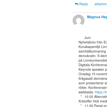
Reply
attach
Magnus Hag
      Juni

Nyhetsbrev från En
Kunskapsmiljö Linné
samhällsutmaning a
demokratin. If-dem
på Linnéuniversitet
Digitala Konferens
Keynote speaker pr
Onsdag 15 novembe
ifrågasatt demokra
som presenterar si
rötter. Konferensen
webbsida: 
https://
  *   10.00 Alternativa medier och liberal demokrati: tillgång eller belastning?

Kristoffer Holt med
  *   11.00 Panel on AI and Democracy; what can be good and what are the dangers?
