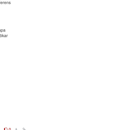
erens

pa

ökar

0
0