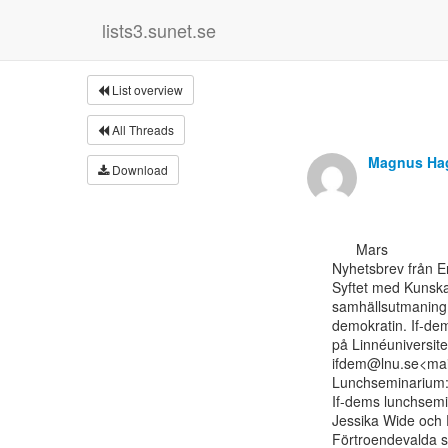
lists3.sunet.se
List overview
All Threads
Magnus Ha
Download
      Mars

Nyhetsbrev från En
Syftet med Kunskap
samhällsutmaning a
demokratin. If-dem
på Linnéuniversite
ifdem@lnu.se<mail
Lunchseminarium: 
If-dems lunchsemi
Jessika Wide och F
Förtroendevalda som