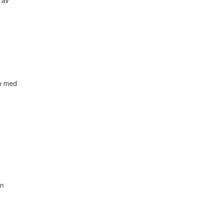
av

p med

n
