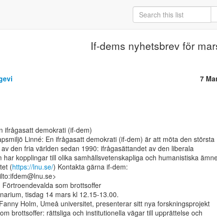
If-dems nyhetsbrev för mar
gevi
7 Ma
 ifrågasatt demokrati (if-dem)

smiljö Linné: En ifrågasatt demokrati (if-dem) är att möta den största

v den fria världen sedan 1990: ifrågasättandet av den liberala

 har kopplingar till olika samhällsvetenskapliga och humanistiska ämne
tet (
https://lnu.se/
) Kontakta gärna if-dem:

to:ifdem@lnu.se>

Förtroendevalda som brottsoffer

narium, tisdag 14 mars kl 12.15-13.00.

anny Holm, Umeå universitet, presenterar sitt nya forskningsprojekt

 brottsoffer: rättsliga och institutionella vägar till upprättelse och
