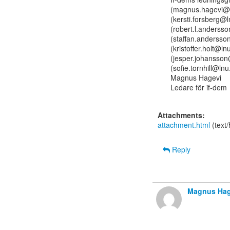
(magnus.hagevi@l
(kersti.forsberg@
(robert.l.anderss
(staffan.andersson
(kristoffer.holt@l
(jesper.johansson
(sofie.tornhill@lnu
Magnus Hagevi

Ledare för if-dem

Attachments:
attachment.html
(text
Reply
Magnus Hag