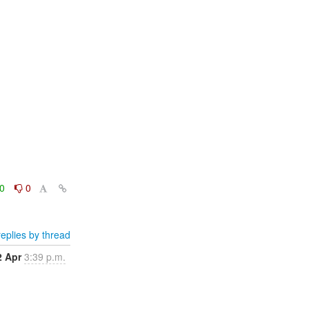
0
0
eplies by thread
2 Apr
3:39 p.m.