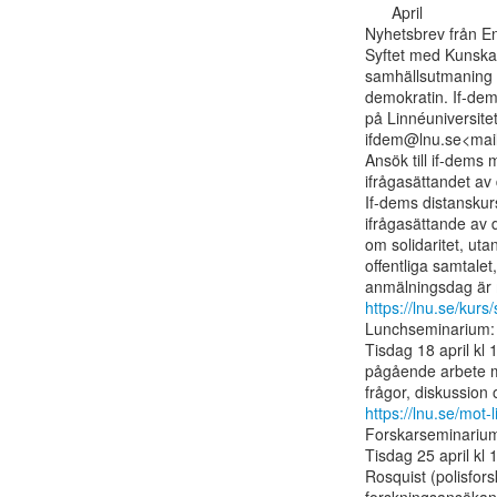
      April

Nyhetsbrev från En 
Syftet med Kunskap
samhällsutmaning a
demokratin. If-dem
på Linnéuniversitet
ifdem@lnu.se<mail
Ansök till if-dems 
ifrågasättandet av
If-dems distanskur
ifrågasättande av 
om solidaritet, uta
offentliga samtalet, 
https://lnu.se/kur
Lunchseminarium: Mo
Tisdag 18 april kl 
pågående arbete med
https://lnu.se/mot
Forskarseminarium
Tisdag 25 april kl
Rosquist (polisfors