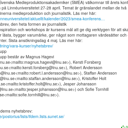
venska Medieproduktionsakademiker (SMEA) välkomnar till årets konf
 på Linnéuniversitetet 27-28 april. Temat är gränslandet mellan de två

-linneuniversitetet/aktuellt/kalender/2023/smea-konferens…
rev, den heta formen av journalistik

piration och workshops är kursens mål att ge dig verktygen för att ska
r lästa, bygger varumärke, ger något som mottagaren värdesätter och 
ildning/vara-kurser/nyhetsbrev/
upp

rupp består av Magnus Hagevi

u.se<mailto:magnus.hagevi@lnu.se>), Kersti Forsberg

nu.se<mailto:kersti.forsberg@lnu.se>), Robert Andersson

n@lnu.se<mailto:robert.l.andersson@lnu.se>), Staffan Andersson

@lnu.se<mailto:staffan.andersson@lnu.se>), Kristoffer Holt

u.se<mailto:kristoffer.holt@lnu.se>), Jesper Johansson

lnu.se<mailto:jesper.johansson@lnu.se>) och Sofie Tornhill

.se<mailto:sofie.tornhill@lnu.se>).

se/postorius/lists/ifdem.lists.sunet.se/