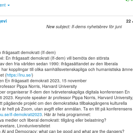
ment
evi
22 
New subject: If-dems nyhetsbrev för juni
 ifrågasatt demokrati (If-dem)

: En ifrågasatt demokrati (If-dem) vill bemöta den största

v den fria världen sedan 1990: ifrågasättandet av den liberala

 har kopplingar till olika samhällsvetenskapliga och humanistiska ämne
et (
https://lnu.se/
)

en En ifrågasatt demokrati 2023, 15 november

ofessor Pippa Norris, Harvard University

r organiserar If-dem den tvärvetenskapliga digitala konferensen En

ti 2023. Keynote speaker är professor Pippa Norris, Harvard University,
tt pågående projekt om den demokratiska tillbakagångens kulturella

 är helt på Zoom, utan avgift eller anmälan. Ta en titt på konferensens

lnu.se/if-demokrati2023
. Här är hela programmet:

ievetare, Linnéuniversitetet
