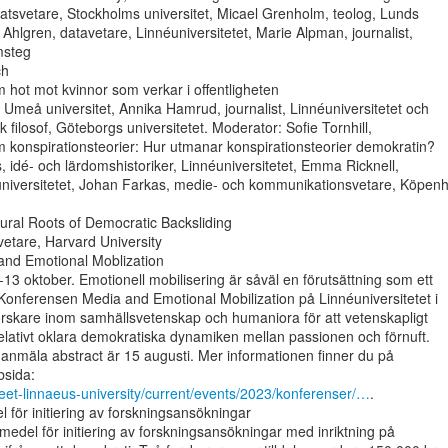
atsvetare, Stockholms universitet, Micael Grenholm, teolog, Lunds

k Ahlgren, datavetare, Linnéuniversitetet, Marie Alpman, journalist,

steg

h

 Umeå universitet, Annika Hamrud, journalist, Linnéuniversitetet och

k filosof, Göteborgs universitetet. Moderator: Sofie Tornhill,

 idé- och lärdomshistoriker, Linnéuniversitetet, Emma Ricknell,

éuniversitetet, Johan Farkas, medie- och kommunikationsvetare, Köpen
vetare, Harvard University

nd Emotional Moblization

13 oktober. Emotionell mobilisering är såväl en förutsättning som ett

 Konferensen Media and Emotional Mobilization på Linnéuniversitetet i

orskare inom samhällsvetenskap och humaniora för att vetenskapligt

elativt oklara demokratiska dynamiken mellan passionen och förnuft.

 anmäla abstract är 15 augusti. Mer informationen finner du på

meet-linnaeus-university/current/events/2023/konferenser/…
.

l för initiering av forskningsansökningar

t medel för initiering av forskningsansökningar med inriktning på
