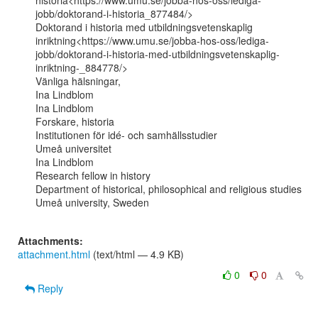
historia<https://www.umu.se/jobba-hos-oss/lediga-
jobb/doktorand-i-historia_877484/>

Doktorand i historia med utbildningsvetenskaplig

inriktning<https://www.umu.se/jobba-hos-oss/lediga-
jobb/doktorand-i-historia-med-utbildningsvetenskaplig-
inriktning-_884778/>

Vänliga hälsningar,

Ina Lindblom

Ina Lindblom

Forskare, historia

Institutionen för idé- och samhällsstudier

Umeå universitet

Ina Lindblom

Research fellow in history

Department of historical, philosophical and religious studies

Umeå university, Sweden

Attachments:
attachment.html
(text/html — 4.9 KB)
0
0
Reply