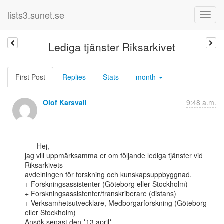
lists3.sunet.se
Lediga tjänster Riksarkivet
First Post
Replies
Stats
month
Olof Karsvall
9:48 a.m.
      Hej,

jag vill uppmärksamma er om följande lediga tjänster vid 
Riksarkivets

avdelningen för forskning och kunskapsuppbyggnad.

+ Forskningsassistenter (Göteborg eller Stockholm)

+ Forskningsassistenter/transkriberare (distans)

+ Verksamhetsutvecklare, Medborgarforskning (Göteborg 
eller Stockholm)

Ansök senast den *13 april*.
