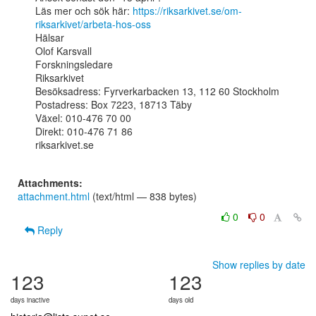
Läs mer och sök här: 
https://riksarkivet.se/om-
riksarkivet/arbeta-hos-oss
Hälsar

Olof Karsvall

Forskningsledare

Riksarkivet

Besöksadress: Fyrverkarbacken 13, 112 60 Stockholm

Postadress: Box 7223, 18713 Täby

Växel: 010-476 70 00

Direkt: 010-476 71 86

riksarkivet.se

Attachments:
attachment.html
(text/html — 838 bytes)
0
0
Reply
Show replies by date
123
123
days inactive
days old