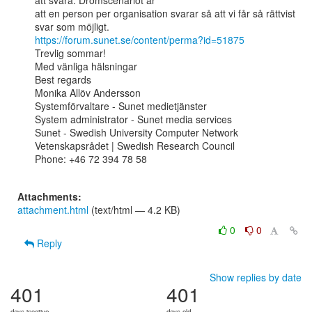
att svara. Drömscenariot är

att en person per organisation svarar så att vi får så rättvist 
https://forum.sunet.se/content/perma?id=51875
Trevlig sommar!

Med vänliga hälsningar

Best regards

Monika Allöv Andersson

Systemförvaltare - Sunet medietjänster

System administrator - Sunet media services

Sunet - Swedish University Computer Network

Vetenskapsrådet | Swedish Research Council

Phone: +46 72 394 78 58

Attachments:
attachment.html
(text/html — 4.2 KB)
0
0
Reply
Show replies by date
401
401