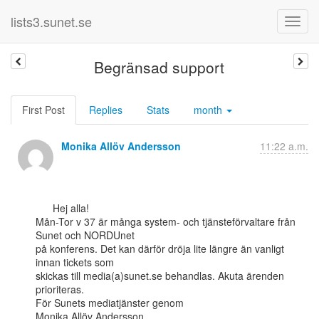
lists3.sunet.se
Begränsad support
First Post
Replies
Stats
month
Monika Allöv Andersson
11:22 a.m.
      Hej alla!

Mån-Tor v 37 är många system- och tjänsteförvaltare från 
Sunet och NORDUnet

på konferens. Det kan därför dröja lite längre än vanligt 
innan tickets som

skickas till media(a)sunet.se behandlas. Akuta ärenden 
prioriteras.

För Sunets mediatjänster genom

Monika Allöv Andersson
