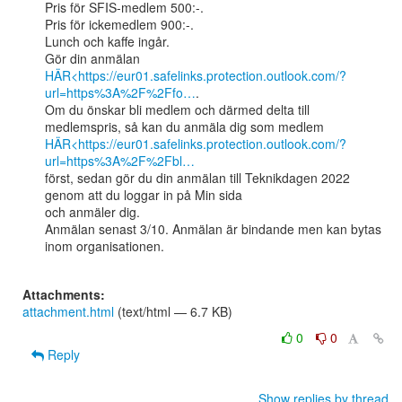
Pris för SFIS-medlem 500:-.

Pris för ickemedlem 900:-.

Lunch och kaffe ingår.

HÄR<https://eur01.safelinks.protection.outlook.com/?
url=https%3A%2F%2Ffo…
.

Om du önskar bli medlem och därmed delta till 
HÄR<https://eur01.safelinks.protection.outlook.com/?
url=https%3A%2F%2Fbl…
först, sedan gör du din anmälan till Teknikdagen 2022 
genom att du loggar in på Min sida

och anmäler dig.

Anmälan senast 3/10. Anmälan är bindande men kan bytas 
inom organisationen.

Attachments:
attachment.html
(text/html — 6.7 KB)
0
0
Reply
Show replies by thread