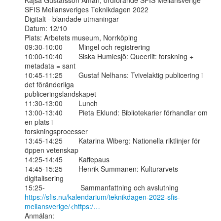
Kajsa Gustafsson Åman, ordförande SFIS Mellansverige

SFIS Mellansveriges Teknikdagen 2022

Digitalt - blandade utmaningar

Datum: 12/10

Plats: Arbetets museum, Norrköping

09:30-10:00        Mingel och registrering

10:00-10:40        Siska Humlesjö: Queerlit: forskning + 
metadata = sant

10:45-11:25        Gustaf Nelhans: Tvivelaktig publicering i 
det föränderliga

publiceringslandskapet

11:30-13:00        Lunch

13:00-13:40        Pieta Eklund: Bibliotekarier förhandlar om 
en plats i

forskningsprocesser

13:45-14:25        Katarina Wiberg: Nationella riktlinjer för 
öppen vetenskap

14:25-14:45        Kaffepaus

14:45-15:25        Henrik Summanen: Kulturarvets 
digitalisering

https://sfis.nu/kalendarium/teknikdagen-2022-sfis-
mellansverige/<https:/…
Anmälan:
