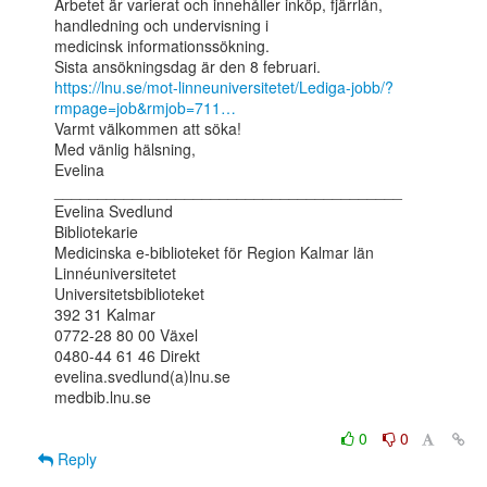
Arbetet är varierat och innehåller inköp, fjärrlån, 
handledning och undervisning i

medicinsk informationssökning.

https://lnu.se/mot-linneuniversitetet/Lediga-jobb/?
rmpage=job&rmjob=711…
Varmt välkommen att söka!

Med vänlig hälsning,

Evelina

________________________________________

Evelina Svedlund

Bibliotekarie

Medicinska e-biblioteket för Region Kalmar län

Linnéuniversitetet

Universitetsbiblioteket

392 31 Kalmar

0772-28 80 00 Växel

0480-44 61 46 Direkt

evelina.svedlund(a)lnu.se

medbib.lnu.se

0
0
Reply