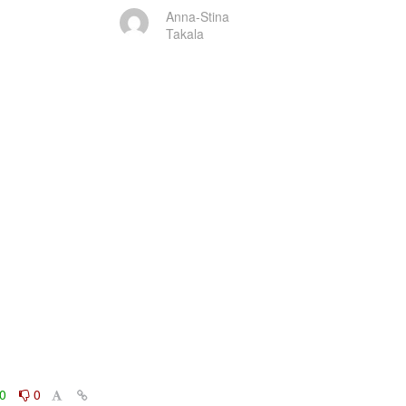
Anna-Stina
Takala
0
0