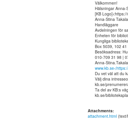
Välkommen!

Hälsningar Anna-S
[KB Logo]<https://
Anna-Stina Takala

Handläggare

Avdelningen för s
Enheten för bibli
Kungliga biblioteke
Box 5039, 102 41 
Besöksadress: Hu
010-709 31 98 | 0
www.kb.se<https:/
Du vet väl att du 
Välj dina intresse
kb.se/prenumerera
Ta del av KB:s vägl
kb.se/bibliotekspla
Attachments:
attachment.html
(text