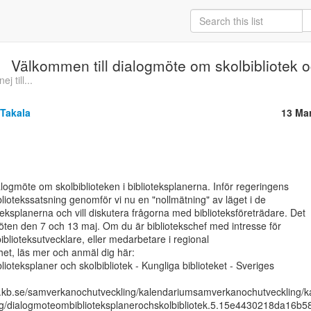
Välkommen till dialogmöte om skolbibliotek o
 till...
 Takala
13 Ma
ialogmöte om skolbiblioteken i biblioteksplanerna. Inför regeringens

otekssatsning genomför vi nu en "nollmätning" av läget i de

ksplanerna och vill diskutera frågorna med biblioteksföreträdare. Det

möten den 7 och 13 maj. Om du är bibliotekschef med intresse för

biblioteksutvecklare, eller medarbetare i regional

et, läs mer och anmäl dig här:

ioteksplaner och skolbibliotek - Kungliga biblioteket - Sveriges

w.kb.se/samverkanochutveckling/kalendariumsamverkanochutveckling/
g/dialogmoteombiblioteksplanerochskolbibliotek.5.15e4430218da16b5