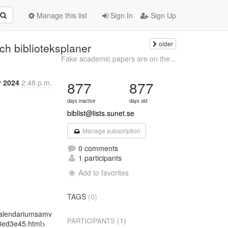
Manage this list
Sign In
Sign Up
older
ch biblioteksplaner
Fake academic papers are on the...
r 2024
2:48 p.m.
877
877
days inactive
days old
biblist@lists.sunet.se
Manage subscription
0 comments
1 participants
Add to favorites
TAGS
(0)
kalendariumsamv
(1)
PARTICIPANTS
8ed3e45.html>
