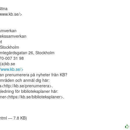
tina

www.kb.se/>

amverkan

otekssamverkan

t

Stockholm

mlegårdsgatan 26, Stockholm

70-007 31 98

/www.kb.se/>
kan prenumerera på nyheter från KB?

områden och anmäl dig här:

<http://kb.se/prenumerera>.

edning för biblioteksplaner här:

ner<https://kb.se/biblioteksplaner>.

/html — 7.8 KB)