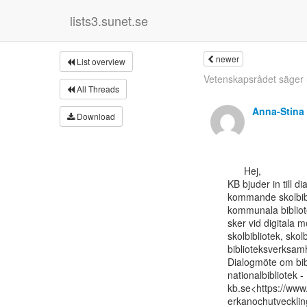
lists3.sunet.se
newer
List overview
Vetenskapsrådet säger nej
All Threads
Anna-Stina
Download
      Hej,

KB bjuder in till d
kommande skolbibli
kommunala bibliote
sker vid digitala 
skolbibliotek, skol
biblioteksverksamh
Dialogmöte om bibl
nationalbibliotek -

kb.se<https://ww
erkanochutvecklin