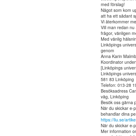
med förslag!

Något som kom upp 
att ha ett sådant s
Vi återkommer med
Vill man redan nu a
frågor, vänligen mej
Med vänlig hälsnin
Linköpings universi
genom

Anna Karin Malmb
Koordinator underv
[Linköpings universi
Linköpings universi
581 83 Linköping

Telefon: 013-28 19
Besöksadress Camp
väg, Linköping

Besök oss gärna på:
När du skickar e-po
https://liu.se/artike
När du skickar e-po
Mer information om 