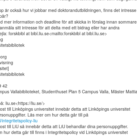
är också hur vi jobbar med doktorandutbildningen, finns det intresse f
pår?

 mer information och deadline för att skicka in förslag innan sommaren
nmäla sitt intresse för att delta med ett bidrag eller har andra

la: forskbibl at bibl.liu.se<mailto:forskbibl at bibl.liu.se>

g

tetsbibliotek

org

isning

tet]

tetsbibliotek

 42

us Vallabiblioteket, Studenthuset Plan 5 Campus Valla, Mäster Mattia
 liu.se<https://liu.se/>

st till Linköpings universitet innebär detta att Linköpings universitet

l/integritetspolicy-liu
st till LiU så innebär detta att LiU behandlar dina personuppgifter.

hur detta går till finns i Integritetspolicy vid Linköpings universitet
