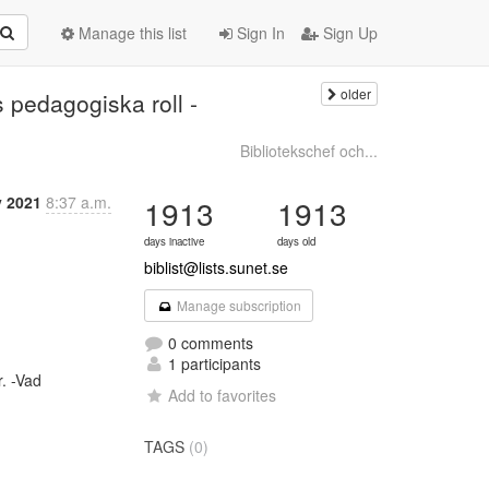
Manage this list
Sign In
Sign Up
older
s pedagogiska roll -
Bibliotekschef och...
 2021
8:37 a.m.
1913
1913
days inactive
days old
biblist@lists.sunet.se
Manage subscription
0 comments
1 participants
 -Vad

Add to favorites
TAGS
(0)