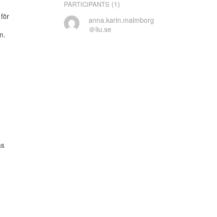
(1)
PARTICIPANTS
ör

anna.karin.malmborg
＠liu.se
.

s
