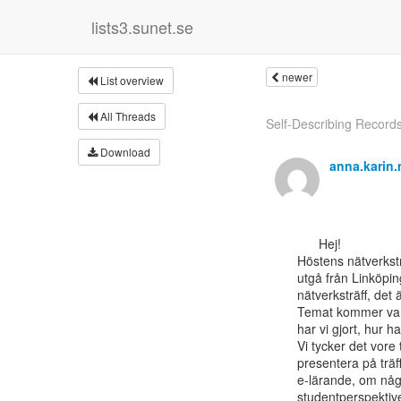
lists3.sunet.se
newer
List overview
All Threads
Self-Describing Record
Download
anna.karin
      Hej!

Höstens nätverkstr
utgå från Linköpin
nätverksträff, det 
Temat kommer vara
har vi gjort, hur h
Vi tycker det vore
presentera på träf
e-lärande, om någo
studentperspektive