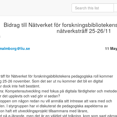
Bidrag till Nätverket för forskningsbiblioteken
nätverksträff 25-26/11
s
.malmborg＠liu.se
11 May
äff för Nätverket för forskningsbibliotekens pedagogiska roll kommer

g 25-26 november. Som det ser ut nu kommer det bli en digital

är dock inte helt bestämt.

: Kompetensutveckling med fokus på digitala färdigheter och metoder.
ar det upplevts och vad gör vi sedan?

 toppen om någon redan nu vill anmäla sitt intresse att vara med och

fen. I styrgruppen har vi diskuterat de pedagogiska aspekterna av

n haft ett utvecklingsprojekt tillsammans med lärare,

t på e-lärande, men det är en väldigt vid tolkning, kom som sagt gärna
