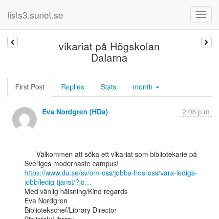
lists3.sunet.se
vikariat på Högskolan
Dalarna
First Post
Replies
Stats
month
Eva Nordgren (HDa)
2:08 p.m.
      Välkommen att söka ett vikariat som bibliotekarie på 
https://www.du.se/sv/om-oss/jobba-hos-oss/vara-lediga-
jobb/ledig-tjanst/?jo…
Med vänlig hälsning/Kind regards

Eva Nordgren

Bibliotekschef/Library Director
