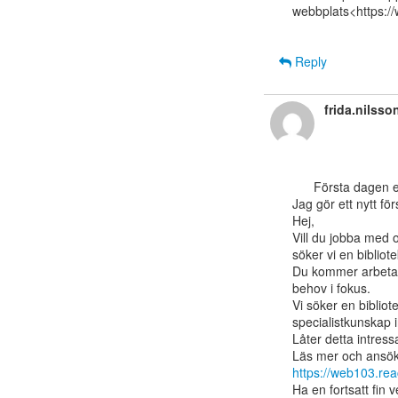
webbplats<https:/
Reply
frida.nilss
      Första dagen efter helg hade sin inverkan på mig igår, fel text till fel annons.

Jag gör ett nytt för
Hej,

Vill du jobba med o
söker vi en bibliot
Du kommer arbeta
behov i fokus.

Vi söker en biblio
specialistkunskap 
Låter detta intress
https://web103.re
Ha en fortsatt fin v