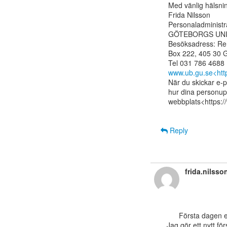
Med vänlig hälsnin
Frida Nilsson

Personaladministra
GÖTEBORGS UNIV
Besöksadress: Re
Box 222, 405 30 G
www.ub.gu.se<http
När du skickar e-p
hur dina personupp
webbplats<https:/
Reply
frida.nilss
      Första dagen efter helg hade sin inverkan på mig igår, fel text till fel annons.

Jag gör ett nytt för