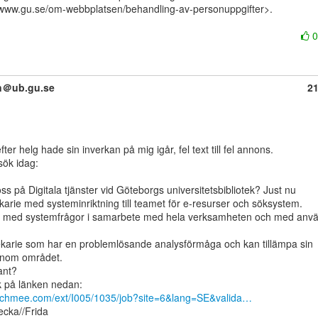
/www.gu.se/om-webbplatsen/behandling-av-personuppgifter>.

on＠ub.gu.se
2
sök idag:

ss på Digitala tjänster vid Göteborgs universitetsbibliotek? Just nu

ekarie med systeminriktning till teamet för e-resurser och söksystem.

 med systemfrågor i samarbete med hela verksamheten och med anvä
tekarie som har en problemlösande analysförmåga och kan tillämpa sin

inom området.

ant?

achmee.com/ext/I005/1035/job?site=6&lang=SE&valida…
ecka//Frida
