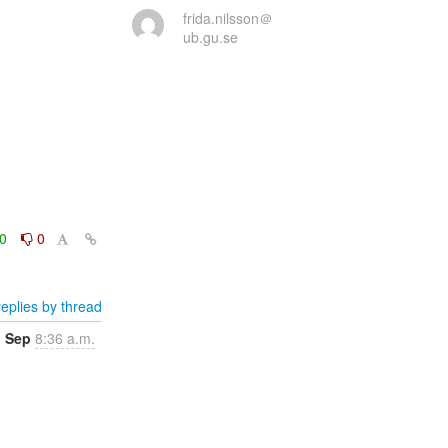
frida.nilsson＠
ub.gu.se


0
0
eplies by thread
1 Sep
8:36 a.m.