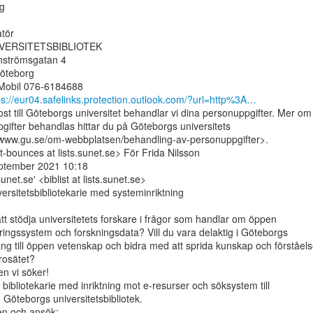
g

tör

ERSITETSBIBLIOTEK

strömsgatan 4

öteborg

s://eur04.safelinks.protection.outlook.com/?url=http%3A…
st till Göteborgs universitet behandlar vi dina personuppgifter. Mer om

gifter behandlas hittar du på Göteborgs universitets

/www.gu.se/om-webbplatsen/behandling-av-personuppgifter>.

ist-bounces at lists.sunet.se> För Frida Nilsson

eptember 2021 10:18

s.sunet.se' <biblist at lists.sunet.se>

versitetsbibliotekarie med systeminriktning

tt stödja universitetets forskare i frågor som handlar om öppen

ringssystem och forskningsdata? Vill du vara delaktig i Göteborgs

ång till öppen vetenskap och bidra med att sprida kunskap och förståels
rosätet?

n vi söker!

 bibliotekarie med inriktning mot e-resurser och söksystem till

d Göteborgs universitetsbibliotek.
