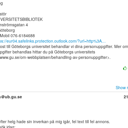
g

tör

ERSITETSBIBLIOTEK

nströmsgatan 4

öteborg

s://eur04.safelinks.protection.outlook.com/?url=http%3A…
ost till Göteborgs universitet behandlar vi dina personuppgifter. Mer om
gifter behandlas hittar du på Göteborgs universitets

/www.gu.se/om-webbplatsen/behandling-av-personuppgifter>.

Show r
on＠ub.gu.se
2
sök idag:
