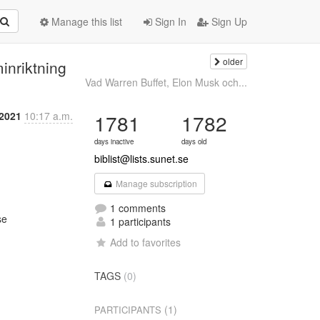
Manage this list
Sign In
Sign Up
older
inriktning
Vad Warren Buffet, Elon Musk och...
 2021
10:17 a.m.
1781
1782
days inactive
days old
biblist@lists.sunet.se
Manage subscription
1 comments
e

1 participants
Add to favorites
TAGS
(0)
(1)
PARTICIPANTS