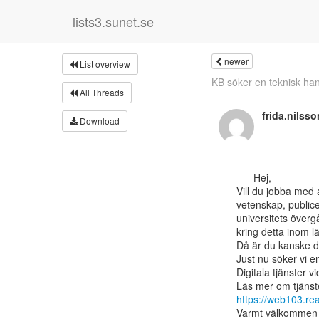
lists3.sunet.se
newer
List overview
KB söker en teknisk han
All Threads
frida.nilss
Download
      Hej,

Vill du jobba med 
vetenskap, publice
universitets överg
kring detta inom lä
Då är du kanske de
Just nu söker vi en
Digitala tjänster v
https://web103.r
Varmt välkommen 