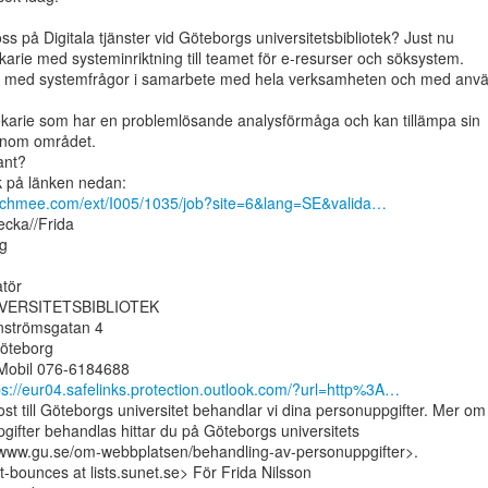
ss på Digitala tjänster vid Göteborgs universitetsbibliotek? Just nu

ekarie med systeminriktning till teamet för e-resurser och söksystem.

 med systemfrågor i samarbete med hela verksamheten och med anvä
tekarie som har en problemlösande analysförmåga och kan tillämpa sin

inom området.

ant?

achmee.com/ext/I005/1035/job?site=6&lang=SE&valida…
ecka//Frida

g

tör

ERSITETSBIBLIOTEK

strömsgatan 4

öteborg

s://eur04.safelinks.protection.outlook.com/?url=http%3A…
st till Göteborgs universitet behandlar vi dina personuppgifter. Mer om

gifter behandlas hittar du på Göteborgs universitets

/www.gu.se/om-webbplatsen/behandling-av-personuppgifter>.

ist-bounces at lists.sunet.se> För Frida Nilsson
