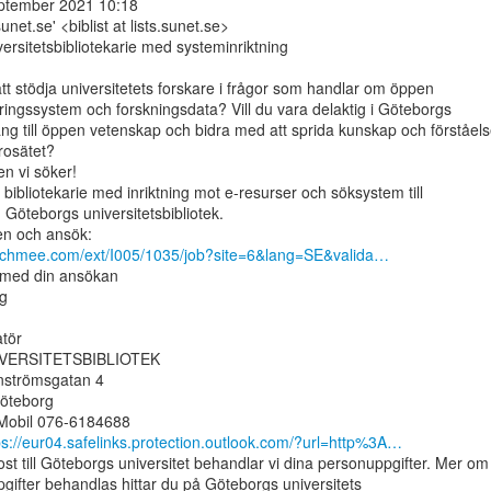
eptember 2021 10:18

s.sunet.se' <biblist at lists.sunet.se>

versitetsbibliotekarie med systeminriktning

tt stödja universitetets forskare i frågor som handlar om öppen

ringssystem och forskningsdata? Vill du vara delaktig i Göteborgs

ång till öppen vetenskap och bidra med att sprida kunskap och förståels
rosätet?

n vi söker!

 bibliotekarie med inriktning mot e-resurser och söksystem till

d Göteborgs universitetsbibliotek.

achmee.com/ext/I005/1035/job?site=6&lang=SE&valida…
med din ansökan

g

tör

ERSITETSBIBLIOTEK

strömsgatan 4

öteborg

s://eur04.safelinks.protection.outlook.com/?url=http%3A…
st till Göteborgs universitet behandlar vi dina personuppgifter. Mer om

gifter behandlas hittar du på Göteborgs universitets
