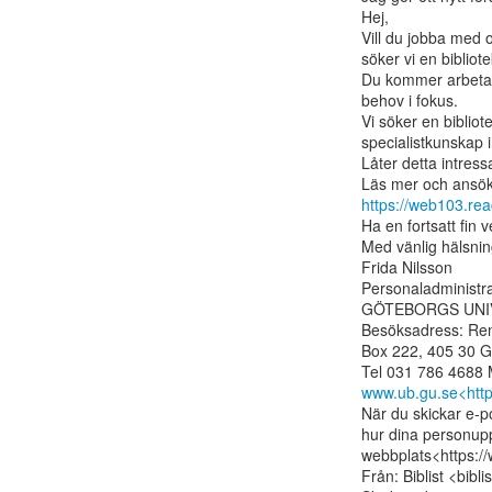
Hej,

Vill du jobba med o
söker vi en bibliot
Du kommer arbeta
behov i fokus.

Vi söker en biblio
specialistkunskap 
Låter detta intress
https://web103.re
Ha en fortsatt fin v
Med vänlig hälsnin
Frida Nilsson

Personaladministra
GÖTEBORGS UNIV
Besöksadress: Ren
Box 222, 405 30 G
www.ub.gu.se<http
När du skickar e-po
hur dina personupp
webbplats<https:/
Från: Biblist <bibl