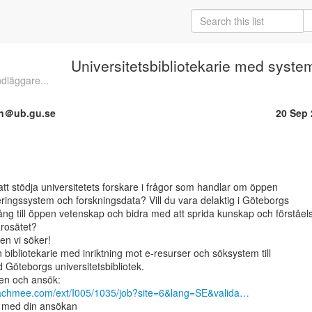
Universitetsbibliotekarie med system
dläggare...
on＠ub.gu.se
20 Sep
att stödja universitetets forskare i frågor som handlar om öppen

ringssystem och forskningsdata? Vill du vara delaktig i Göteborgs

ång till öppen vetenskap och bidra med att sprida kunskap och förståels
rosätet?

n vi söker!

 bibliotekarie med inriktning mot e-resurser och söksystem till

id Göteborgs universitetsbibliotek.

eachmee.com/ext/I005/1035/job?site=6&lang=SE&valida…
med din ansökan
