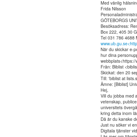
Med vänlig hälsnin
Frida Nilsson

Personaladministra
GÖTEBORGS UNIV
Besöksadress: Ren
Box 222, 405 30 G
www.ub.gu.se<http
När du skickar e-po
hur dina personupp
webbplats<https:/
Från: Biblist <bibl
Skickat: den 20 s
Till: 'biblist at list
Ämne: [Biblist] Uni
Hej,

Vill du jobba med a
vetenskap, publice
universitets överg
kring detta inom lä
Då är du kanske de
Just nu söker vi en
Digitala tjänster vi