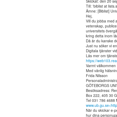
Skickat: den 20 s
Till: 'biblist at list
Ämne: [Biblist] Uni
Hej,

Vill du jobba med a
vetenskap, publice
universitets överg
kring detta inom lä
Då är du kanske de
Just nu söker vi en
Digitala tjänster vi
https://web103.re
Varmt välkommen 
Med vänlig hälsnin
Frida Nilsson

Personaladministra
GÖTEBORGS UNIV
Besöksadress: Ren
Box 222, 405 30 G
www.ub.gu.se<http
När du skickar e-po
hur dina personupp